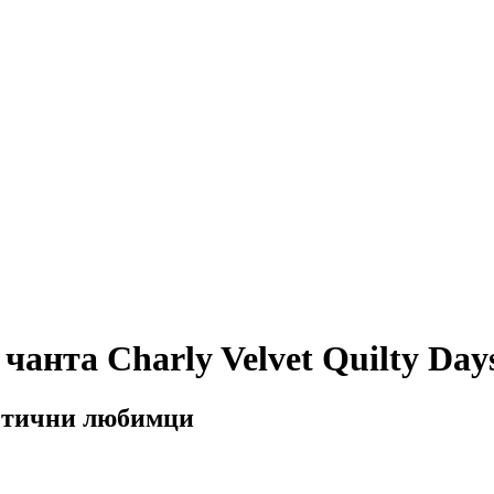
анта Charly Velvet Quilty Day
метични любимци