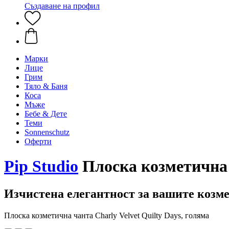
Създаване на профил
Марки
Лице
Грим
Тяло & Баня
Коса
Мъже
Бебе & Дете
Теми
Sonnenschutz
Оферти
Pip Studio
Плоска козметична ч
Изчистена елегантност за вашите коз
Плоска козметична чанта Charly Velvet Quilty Days, голяма