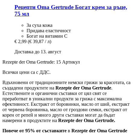
Рецепти Oma Gertrude
Богат крем за ръце,
75 мл
За суха кожа
Придава еластичност
Богат на витамин С
€ 2,99
(€ 39,87 / л)
Доставка до 13. август
Rezepte der Oma Gertrude: 15 Артикул
Всички цени са с ДДС.
Вдъхновени от традиционните немски грижи за красотата, са
създадени продуктите на
Rezepte der Oma Gertrude
.
Естествените и органични съставки от цял свят се
преработват в уникални продукти за грижа с максимална
ефективност. Екстракт от боровинки, масло от ший, екстракт
от червена боровинка, масло от гроздови семки, екстракт от
корен от репей и много други съставки могат да бъдат
намерени в продуктите на
Rezepte der Oma Gertrude.
Повече от 95% от съставките
в
Rezepte der Oma Gertrude