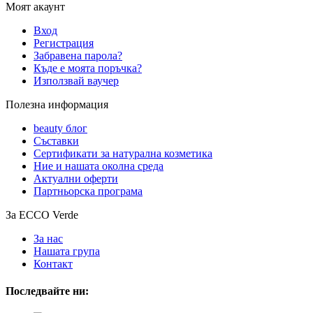
Моят акаунт
Вход
Регистрация
Забравена парола?
Къде е моята поръчка?
Използвай ваучер
Полезна информация
beauty блог
Съставки
Сертификати за натурална козметика
Ние и нашата околна среда
Актуални оферти
Партньорска програма
За ECCO Verde
За нас
Нашата група
Контакт
Последвайте ни: