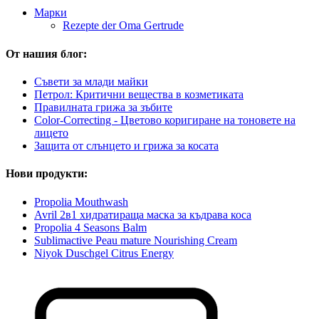
Марки
Rezepte der Oma Gertrude
От нашия блог:
Съвети за млади майки
Петрол: Критични вещества в козметиката
Правилната грижа за зъбите
Color-Correcting - Цветово коригиране на тоновете на
лицето
Защита от слънцето и грижа за косата
Нови продукти:
Propolia Mouthwash
Avril 2в1 хидратираща маска за къдрава коса
Propolia 4 Seasons Balm
Sublimactive Peau mature Nourishing Cream
Niyok Duschgel Citrus Energy