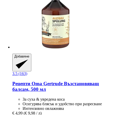
Добавяне
3.5 (163)
Рецепти Oma Gertrude
Възстановяващ
балсам, 500 мл
За суха & увредена коса
Осигурява блясък и удобство при разресване
Интензивно овлажнява
€ 4,99
(€ 9,98 / л)