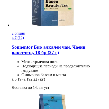
2 опции
4.7 (12)
Sonnentor
Био алкален чай, Чаени
пакетчета, 18 бр (27 г)
Меко - тръпчива нотка
Подходящ за периоди на продължително
гладуване
С лимонов балсам и мента
€ 5,19
(€ 192,22 / кг)
Доставка до 14. август