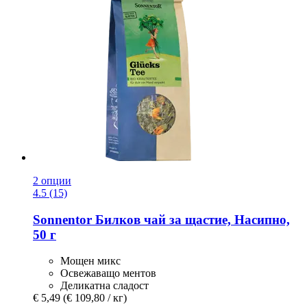
2 опции
4.5 (15)
Sonnentor
Билков чай за щастие, Насипно,
50 г
Мощен микс
Освежаващо ментов
Деликатна сладост
€ 5,49
(€ 109,80 / кг)