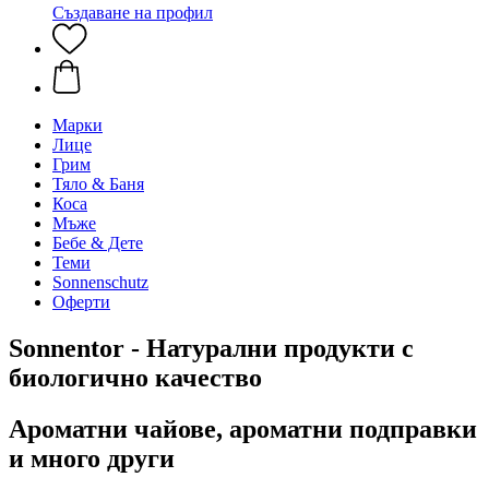
Създаване на профил
Марки
Лице
Грим
Тяло & Баня
Коса
Мъже
Бебе & Дете
Теми
Sonnenschutz
Оферти
Sonnentor - Натурални продукти с
биологично качество
Ароматни чайове, ароматни подправки
и много други