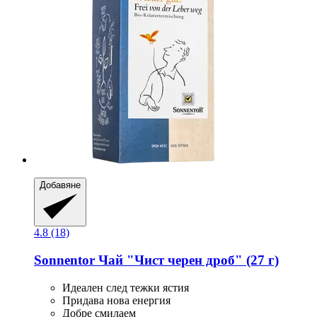
Добавяне
4.8 (18)
Sonnentor
Чай "Чист черен дроб" (27 г)
Идеален след тежки ястия
Придава нова енергия
Добре смилаем