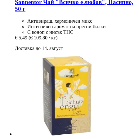
Sonnentor
Чай "Всичко е любов", Насипно,
50 г
Активиращ, хармоничен микс
Интензивен аромат на пресни билки
С коноп с нисък THC
€ 5,49
(€ 109,80 / кг)
Доставка до 14. август