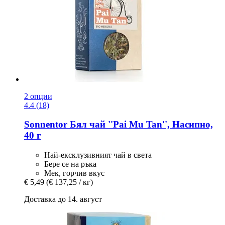
2 опции
4.4 (18)
Sonnentor
Бял чай ''Pai Mu Tan'', Насипно,
40 г
Най-ексклузивният чай в света
Бере се на ръка
Мек, горчив вкус
€ 5,49
(€ 137,25 / кг)
Доставка до 14. август