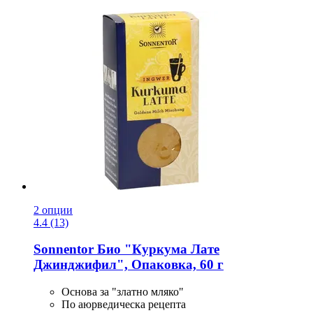
2 опции
4.4 (13)
Sonnentor
Био "Куркума Лате
Джинджифил", Опаковка, 60 г
Основа за "златно мляко"
По аюрведическа рецепта