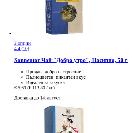
2 опции
4.4 (10)
Sonnentor
Чай "Добро утро", Насипно, 50 г
Придава добро настроение
Пълноцветен, пикантен вкус
Идеален за закуска
€ 5,69
(€ 113,80 / кг)
Доставка до 14. август