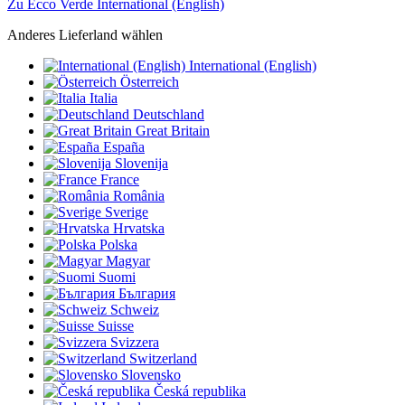
Zu Ecco Verde International (English)
Anderes Lieferland wählen
International (English)
Österreich
Italia
Deutschland
Great Britain
España
Slovenija
France
România
Sverige
Hrvatska
Polska
Magyar
Suomi
България
Schweiz
Suisse
Svizzera
Switzerland
Slovensko
Česká republika