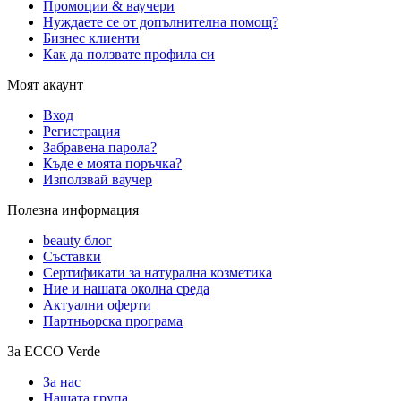
Промоции & ваучери
Нуждаете се от допълнителна помощ?
Бизнес клиенти
Как да ползвате профила си
Моят акаунт
Вход
Регистрация
Забравена парола?
Къде е моята поръчка?
Използвай ваучер
Полезна информация
beauty блог
Съставки
Сертификати за натурална козметика
Ние и нашата околна среда
Актуални оферти
Партньорска програма
За ECCO Verde
За нас
Нашата група