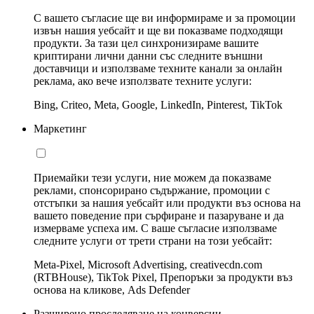
С вашето съгласие ще ви информираме и за промоции
извън нашия уебсайт и ще ви показваме подходящи
продукти. За тази цел синхронизираме вашите
криптирани лични данни със следните външни
доставчици и използваме техните канали за онлайн
реклама, ако вече използвате техните услуги:
Bing, Criteo, Meta, Google, LinkedIn, Pinterest, TikTok
Маркетинг
Приемайки тези услуги, ние можем да показваме
реклами, спонсорирано съдържание, промоции с
отстъпки за нашия уебсайт или продукти въз основа на
вашето поведение при сърфиране и пазаруване и да
измерваме успеха им. С ваше съгласие използваме
следните услуги от трети страни на този уебсайт:
Meta-Pixel, Microsoft Advertising, creativecdn.com
(RTBHouse), TikTok Pixel, Препоръки за продукти въз
основа на кликове, Ads Defender
Разширено проследяване на конверсии