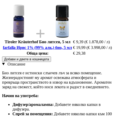
Tiroler Kräuterhof Био литсея, 5 мл
€ 9,39
(€ 1.878,00 / л)
farfalla Ирис 1% (99% алк.) био, 5 мл
€ 19,99
(€ 3.998,00 / л)
Обща цена:
€ 29,38
Добави и двете в кошницата
Описание
Био литсея е истински слънчев лъч за всяко помещение.
Жизнерадостният му аромат освежава атмосферата и
превръща пространството в извор на вдъхновение. Ароматен
заряд на свежест, който носи лекота и радост в ежедневието.
Начин на употреба:
Дифузер/аромалампа:
Добавете няколко капки в
дифузера.
Спрей за помещения:
Добавете няколко капки към 100