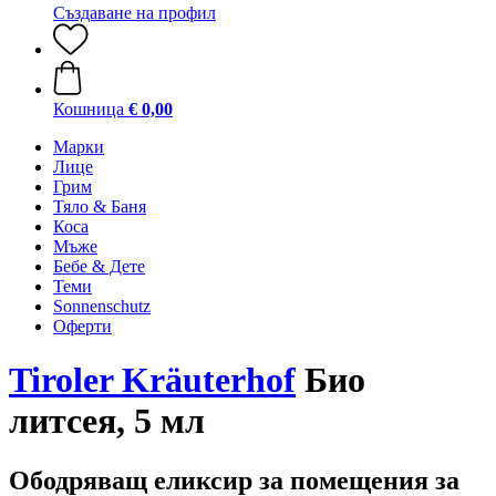
Създаване на профил
Кошница
€ 0,00
Марки
Лице
Грим
Тяло & Баня
Коса
Мъже
Бебе & Дете
Теми
Sonnenschutz
Оферти
Tiroler Kräuterhof
Био
литсея, 5 мл
Ободряващ еликсир за помещения за