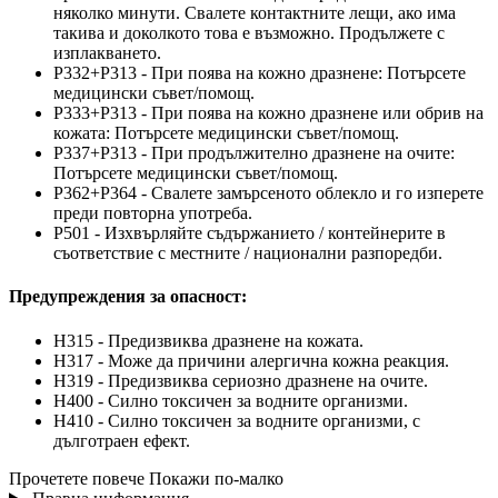
няколко минути. Свалете контактните лещи, ако има
такива и доколкото това е възможно. Продължете с
изплакването.
P332+P313 - При поява на кожно дразнене: Потърсете
медицински съвет/помощ.
P333+P313 - При поява на кожно дразнене или обрив на
кожата: Потърсете медицински съвет/помощ.
P337+P313 - При продължително дразнене на очите:
Потърсете медицински съвет/помощ.
P362+P364 - Свалете замърсеното облекло и го изперете
преди повторна употреба.
P501 - Изхвърляйте съдържанието / контейнерите в
съответствие с местните / национални разпоредби.
Предупреждения за опасност:
H315 - Предизвиква дразнене на кожата.
H317 - Може да причини алергична кожна реакция.
H319 - Предизвиква сериозно дразнене на очите.
H400 - Силно токсичен за водните организми.
H410 - Силно токсичен за водните организми, с
дълготраен ефект.
Прочетете повече
Покажи по-малко