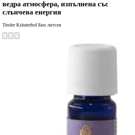
ведра атмосфера, изпълнена със
слънчева енергия
Tiroler Kräuterhof Био литсея