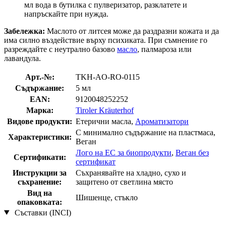
мл вода в бутилка с пулверизатор, разклатете и
напръскайте при нужда.
Забележка:
Маслото от литсея може да раздразни кожата и да
има силно въздействие върху психиката. При съмнение го
разреждайте с неутрално базово
масло
, палмароза или
лавандула.
Арт.-№:
TKH-AO-RO-0115
Съдържание:
5 мл
EAN:
9120048252252
Марка:
Tiroler Kräuterhof
Видове продукти:
Етерични масла,
Ароматизатори
С минимално съдържание на пластмаса,
Характеристики:
Веган
Лого на ЕС за биопродукти
,
Веган без
Сертификати:
сертификат
Инструкции за
Съхранявайте на хладно, сухо и
съхранение:
защитено от светлина място
Вид на
Шишенце, стъкло
опаковката:
Съставки (INCI)