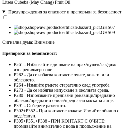
Litsea Cubeba (May Chang) Fruit Oil
Предупреждения за опасност и препоръки за безопасност
Сигнална дума: Внимание
Препоръки за безопасност:
P261 - Избягвайте вдишване на прах/пушек/газ/дим/
изпарения/аерозоли
P262 - Да се избягва контакт с очите, кожата или
облеклото.
P264 - Измийте ръцете старателно след употреба.
P273 - Да се избягва изпускане в околната среда.
P280 - Използвайте предпазни ръкавици/предпазно
облекло/предпазни очила/предпазна маска за лице.
P391 - Съберете разлятото.
P302+P352 - При контакт с кожата: Измийте обилно с
вода/сапун.
P305+P351+P338 - ПРИ КОНТАКТ С ОЧИТЕ:
промивайте внимателно с вода в продължение на