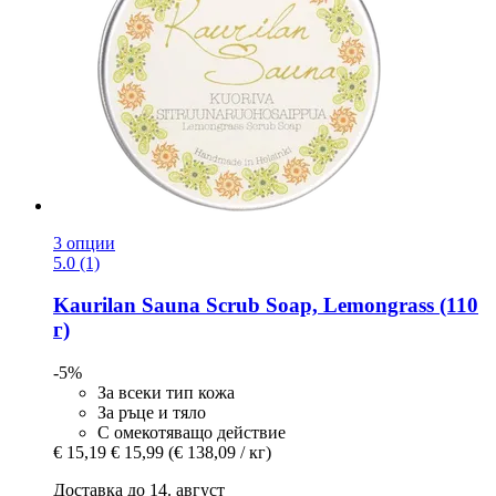
3 опции
5.0 (1)
Kaurilan Sauna
Scrub Soap, Lemongrass (110
г)
-5%
За всеки тип кожа
За ръце и тяло
С омекотяващо действие
€ 15,19
€ 15,99
(€ 138,09 / кг)
Доставка до 14. август