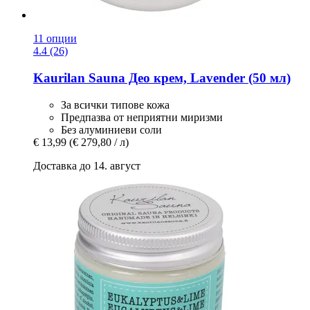
11 опции
4.4 (26)
Kaurilan Sauna
Део крем, Lavender (50 мл)
За всички типове кожа
Предпазва от неприятни миризми
Без алуминиеви соли
€ 13,99
(€ 279,80 / л)
Доставка до 14. август