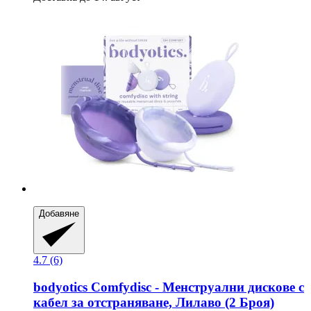
Добавяне
4.7 (6)
bodyotics
Comfydisc -​ Менструални дискове с
кабел за отстраняване, Лилаво (2 Броя)