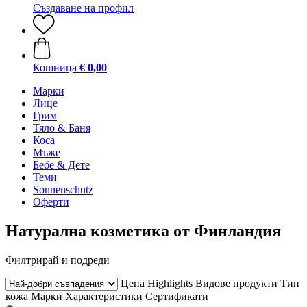
Създаване на профил
Кошница
€ 0,00
Марки
Лице
Грим
Тяло & Баня
Коса
Мъже
Бебе & Дете
Теми
Sonnenschutz
Оферти
Натурална козметика от Финландия
Филтрирай и подреди
Цена
Highlights
Видове продукти
Тип
кожа
Марки
Характеристики
Сертификати