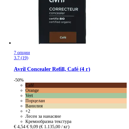
7 опции
3.7 (19)
Avril
Concealer Refill, Café (4 г)
-50%
Café
Orange
Vert
Порцелан
Ванилия
+2
Лесен за нанасяне
Кремообразна текстура
€ 4,54
€ 9,09
(€ 1.135,00 / кг)