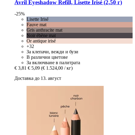
Avril
Eyeshadow Refill, Lisette Irisé (2,50 г)
-25%
Lisette Irisé
Fauve mat
Gris anthracite mat
Noir ébène mat
Or antique irisé
+32
За клепачи, вежди и бузи
В различни цветове
За включване в палитрата
€ 3,81
€ 5,09
(€ 1.524,00 / кг)
Доставка до 13. август