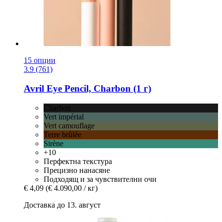
15 опции
3.9 (761)
Avril
Eye Pencil, Charbon (1 г)
Charbon
Vert impérial
Vert camouflage
Terre brûlée
Sirène
+10
Перфектна текстура
Прецизно нанасяне
Подходящ и за чувствителни очи
€ 4,09
(€ 4.090,00 / кг)
Доставка до 13. август