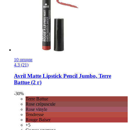
10 опции
4.3 (21)
Avril
Matte Lipstick Pencil Jumbo, Terre
Battue (2 г)
-30%
Terre Battue
Rose crépuscule
Rose vinyle
Tendresse
Rouge Baiser
+5