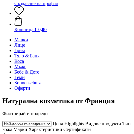
Създаване на профил
Кошница
€ 0,00
Марки
Лице
Грим
Тяло & Баня
Коса
Мъже
Бебе & Дете
Теми
Sonnenschutz
Оферти
Натурална козметика от Франция
Филтрирай и подреди
Цена
Highlights
Видове продукти
Тип
кожа
Марки
Характеристики
Сертификати