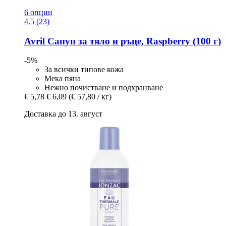
6 опции
4.5 (23)
Avril
Сапун за тяло и ръце, Raspberry (100 г)
-5%
За всички типове кожа
Мека пяна
Нежно почистване и подхранване
€ 5,78
€ 6,09
(€ 57,80 / кг)
Доставка до 13. август