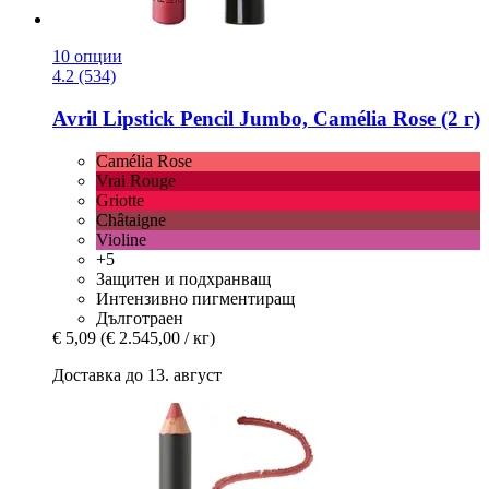
10 опции
4.2 (534)
Avril
Lipstick Pencil Jumbo, Camélia Rose (2 г)
Camélia Rose
Vrai Rouge
Griotte
Châtaigne
Violine
+5
Защитен и подхранващ
Интензивно пигментиращ
Дълготраен
€ 5,09
(€ 2.545,00 / кг)
Доставка до 13. август