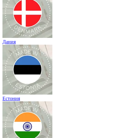
Дания
Естония