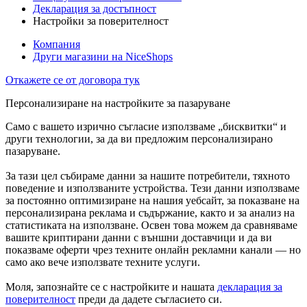
Декларация за достъпност
Настройки за поверителност
Компания
Други магазини на NiceShops
Откажете се от договора тук
Персонализиране на настройките за пазаруване
Само с вашето изрично съгласие използваме „бисквитки“ и
други технологии, за да ви предложим персонализирано
пазаруване.
За тази цел събираме данни за нашите потребители, тяхното
поведение и използваните устройства. Тези данни използваме
за постоянно оптимизиране на нашия уебсайт, за показване на
персонализирана реклама и съдържание, както и за анализ на
статистиката на използване. Освен това можем да сравняваме
вашите криптирани данни с външни доставчици и да ви
показваме оферти чрез техните онлайн рекламни канали — но
само ако вече използвате техните услуги.
Моля, запознайте се с настройките и нашата
декларация за
поверителност
преди да дадете съгласието си.