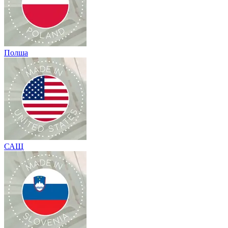
Полша
САЩ