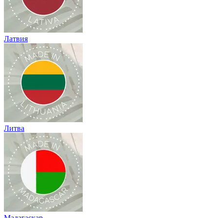
Латвия
Литва
Мадагаскар