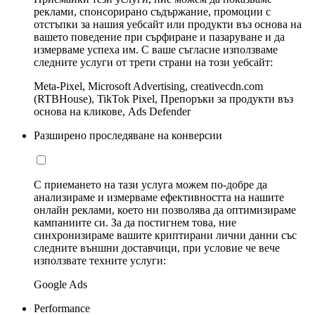
реклами, спонсорирано съдържание, промоции с
отстъпки за нашия уебсайт или продукти въз основа на
вашето поведение при сърфиране и пазаруване и да
измерваме успеха им. С ваше съгласие използваме
следните услуги от трети страни на този уебсайт:
Meta-Pixel, Microsoft Advertising, creativecdn.com
(RTBHouse), TikTok Pixel, Препоръки за продукти въз
основа на кликове, Ads Defender
Разширено проследяване на конверсии
С приемането на тази услуга можем по-добре да
анализираме и измерваме ефективността на нашите
онлайн реклами, което ни позволява да оптимизираме
кампаниите си. За да постигнем това, ние
синхронизираме вашите криптирани лични данни със
следните външни доставчици, при условие че вече
използвате техните услуги:
Google Ads
Performance