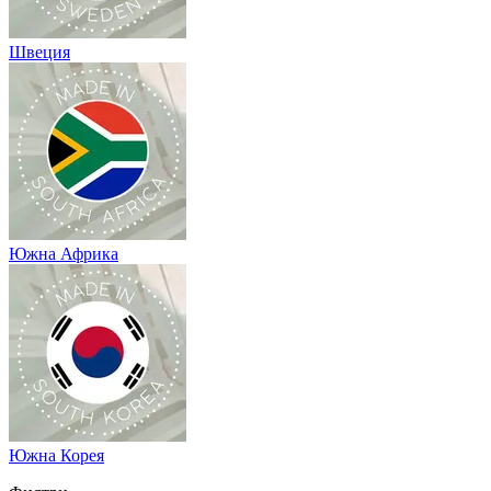
Швеция
Южна Африка
Южна Корея