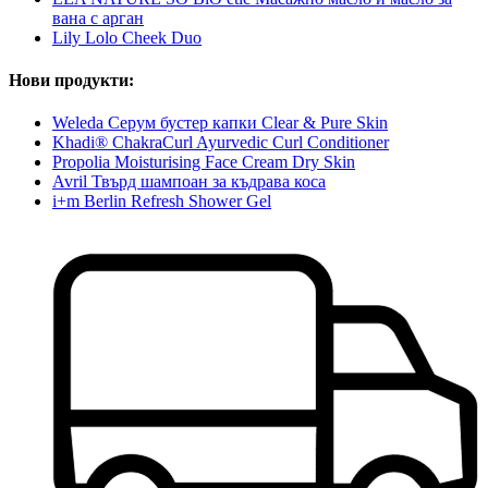
вана с арган
Lily Lolo Cheek Duo
Нови продукти:
Weleda Серум бустер капки Clear & Pure Skin
Khadi® ChakraCurl Ayurvedic Curl Conditioner
Propolia Moisturising Face Cream Dry Skin
Avril Твърд шампоан за къдрава коса
i+m Berlin Refresh Shower Gel