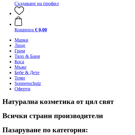
Създаване на профил
Кошница
€ 0,00
Марки
Лице
Грим
Тяло & Баня
Коса
Мъже
Бебе & Дете
Теми
Sonnenschutz
Оферти
Натурална козметика от цял ​​свят
Всички страни производители
Пазаруване по категория: