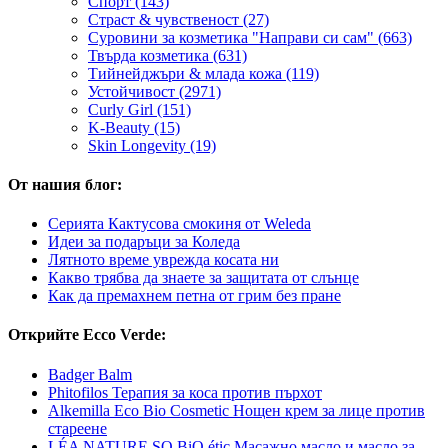
Спорт (143)
Страст & чувственост (27)
Суровини за козметика "Направи си сам" (663)
Твърда козметика (631)
Тийнейджъри & млада кожа (119)
Устойчивост (2971)
Curly Girl (151)
K-Beauty (15)
Skin Longevity (19)
От нашия блог:
Серията Кактусова смокиня от Weleda
Идеи за подаръци за Коледа
Лятното време уврежда косата ни
Какво трябва да знаете за защитата от слънце
Как да премахнем петна от грим без пране
Открийте Ecco Verde:
Badger Balm
Phitofilos Teрапия за коса против пърхот
Alkemilla Eco Bio Cosmetic Нощен крем за лице против
стареене
LÉA NATURE SO BiO étic Масажно масло и масло за