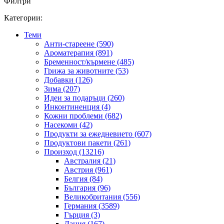
Филтри
Категории:
Теми
Анти-стареене (590)
Ароматерапия (891)
Бременност/кърмене (485)
Грижа за животните (53)
Добавки (126)
Зима (207)
Идеи за подаръци (260)
Инконтиненция (4)
Кожни проблеми (682)
Насекоми (42)
Продукти за ежедневието (607)
Продуктови пакети (261)
Произход (13216)
Австралия (21)
Австрия (961)
Белгия (84)
България (96)
Великобритания (556)
Германия (3589)
Гърция (3)
Дания (167)