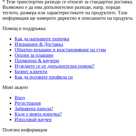
* Тези транспортни разходи се отнасят за стандартна доставка.
Възможно е да има допълнителни разходи, напр. поради
теглото, размера или характеристиките на продуктите. Тази
информация ще намерите директно в описанието на продукта.
Помощ и поддръжка
Как да направите поръчка
Изпращане & Доставка
Обратно връщане и възстановяване на сума
Опции за плащане
Промоции & ваучери
Нуждаете се от допълнителна помощ?
Бизнес клиенти
Как да ползвате профила си
Моят акаунт
Вход
Регистрация
Забравена парола?
Къде е моята поръчка?
Използвай ваучер
Полезна информация