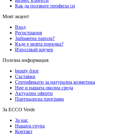
Бизнес клиенти
Как да ползвате профила си
Моят акаунт
Вход
Регистрация
Забравена парола?
Къде е моята поръчка?
Използвай ваучер
Полезна информация
beauty блог
Съставки
Сертификати за натурална козметика
Ние и нашата околна среда
Актуални оферти
Партньорска програма
За ECCO Verde
За нас
Нашата група
Контакт