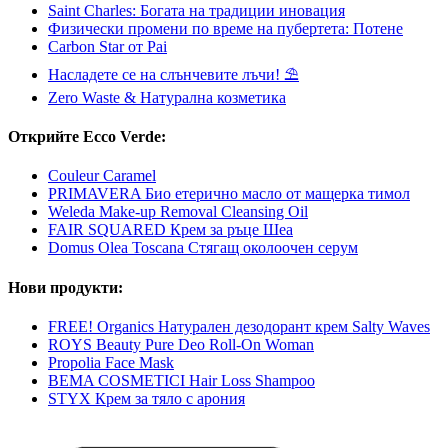
Saint Charles: Богата на традиции иновация
Физически промени по време на пубертета: Потене
Carbon Star от Pai
Насладете се на слънчевите лъчи! ⛱
Zero Waste & Натурална козметика
Открийте Ecco Verde:
Couleur Caramel
PRIMAVERA Био етерично масло от мащерка тимол
Weleda Make-up Removal Cleansing Oil
FAIR SQUARED Крем за ръце Шеа
Domus Olea Toscana Стягащ околоочен серум
Нови продукти:
FREE! Organics Натурален дезодорант крем Salty Waves
ROYS Beauty Pure Deo Roll-On Woman
Propolia Face Mask
BEMA COSMETICI Hair Loss Shampoo
STYX Крем за тяло с арония