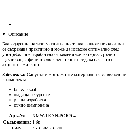
Описание
Благодарение на тази магнитна поставка вашият твърд сапун
се съхранява практично и може да изсъхне оптимално след
употреба. Тя е изработена от каменинов материал, ръчно
щампован, а финият флорален принт придава елегантен
акцент на мивката.
Забележка:
Сапунът и монтажните материали не са включени
в комплекта.
fair & sozial
щадяща ресурсите
ръчна изработка
ръчно щампована
Арт.-№:
XMW-TRAN-POR704
Съдържание:
1 бр.
EAN:
4516584516548