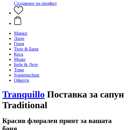
Създаване на профил
Марки
Лице
Грим
Тяло & Баня
Коса
Мъже
Бебе & Дете
Теми
Sonnenschutz
Оферти
Tranquillo
Поставка за сапун
Traditional
Красив флорален принт за вашата
баня