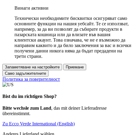
Винаги активни
Технически необходимите бисквитки осигуряват само
основните функции на нашия уебсайт. Те се използват,
например, за да ви позволят да събирате продукти в
пазарската кошница или да влизате във вашия
клиентски акаунт. Това означава, че не е възможно да
направим каквито и да било заключения за вас и всички
получени данни никога няма да бъдат предадени на
трети страни.
Запаметяване на настройките
Приемане
Само задължителните
Политика за поверителност
Bist du im richtigen Shop?
Bitte wechsle zum Land
, das mit deiner Lieferadresse
übereinstimmt.
Zu Ecco Verde International (English)
Anderes Lieferland wählen