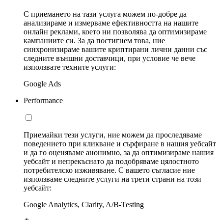
С приемането на тази услуга можем по-добре да
анализираме и измерваме ефективността на нашите
онлайн реклами, което ни позволява да оптимизираме
кампаниите си. За да постигнем това, ние
синхронизираме вашите криптирани лични данни със
следните външни доставчици, при условие че вече
използвате техните услуги:
Google Ads
Performance
Приемайки тези услуги, ние можем да проследяваме
поведението при кликване и сърфиране в нашия уебсайт
и да го оценяваме анонимно, за да оптимизираме нашия
уебсайт и непрекъснато да подобряваме цялостното
потребителско изживяване. С вашето съгласие ние
използваме следните услуги на трети страни на този
уебсайт:
Google Analytics, Clarity, A/B-Testing