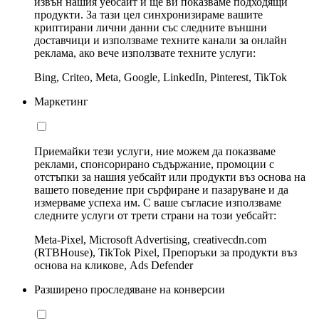
извън нашия уебсайт и ще ви показваме подходящи
продукти. За тази цел синхронизираме вашите
криптирани лични данни със следните външни
доставчици и използваме техните канали за онлайн
реклама, ако вече използвате техните услуги:
Bing, Criteo, Meta, Google, LinkedIn, Pinterest, TikTok
Маркетинг
Приемайки тези услуги, ние можем да показваме
реклами, спонсорирано съдържание, промоции с
отстъпки за нашия уебсайт или продукти въз основа на
вашето поведение при сърфиране и пазаруване и да
измерваме успеха им. С ваше съгласие използваме
следните услуги от трети страни на този уебсайт:
Meta-Pixel, Microsoft Advertising, creativecdn.com
(RTBHouse), TikTok Pixel, Препоръки за продукти въз
основа на кликове, Ads Defender
Разширено проследяване на конверсии