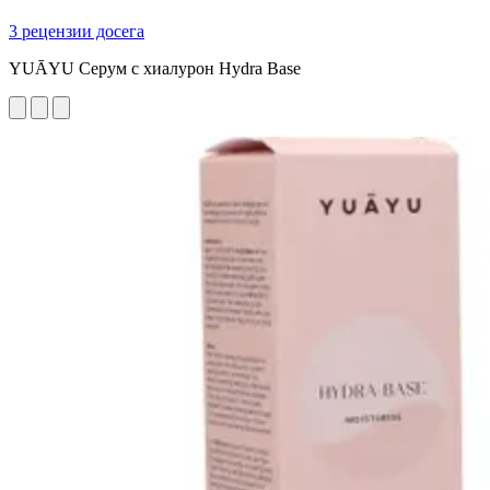
3 рецензии досега
YUĀYU Серум с хиалурон Hydra Base