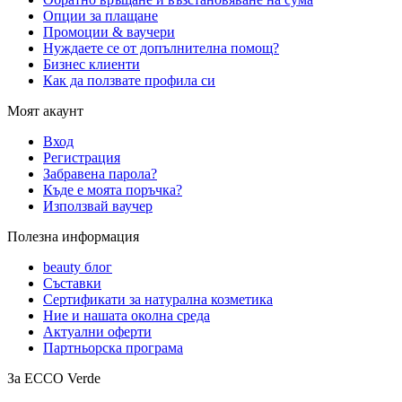
Опции за плащане
Промоции & ваучери
Нуждаете се от допълнителна помощ?
Бизнес клиенти
Как да ползвате профила си
Моят акаунт
Вход
Регистрация
Забравена парола?
Къде е моята поръчка?
Използвай ваучер
Полезна информация
beauty блог
Съставки
Сертификати за натурална козметика
Ние и нашата околна среда
Актуални оферти
Партньорска програма
За ECCO Verde