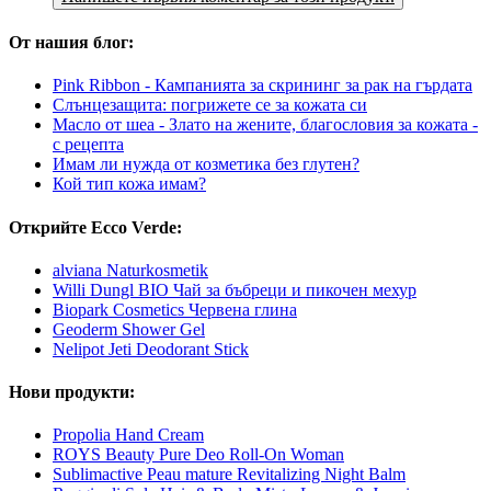
От нашия блог:
Pink Ribbon - Кампанията за скрининг за рак на гърдата
Слънцезащита: погрижете се за кожата си
Масло от шеа - Злато на жените, благословия за кожата -
с рецепта
Имам ли нужда от козметика без глутен?
Кой тип кожа имам?
Открийте Ecco Verde:
alviana Naturkosmetik
Willi Dungl BIO Чай за бъбреци и пикочен мехур
Biopark Cosmetics Червена глина
Geoderm Shower Gel
Nelipot Jeti Deodorant Stick
Нови продукти:
Propolia Hand Cream
ROYS Beauty Pure Deo Roll-On Woman
Sublimactive Peau mature Revitalizing Night Balm