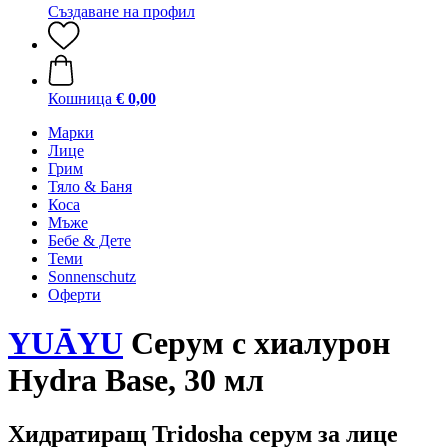
Създаване на профил
Кошница
€ 0,00
Марки
Лице
Грим
Тяло & Баня
Коса
Мъже
Бебе & Дете
Теми
Sonnenschutz
Оферти
YUĀYU
Серум с хиалурон
Hydra Base, 30 мл
Хидратиращ Tridosha серум за лице