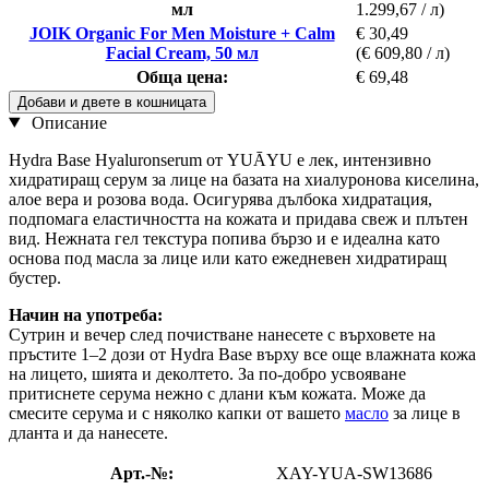
мл
1.299,67 / л)
JOIK Organic For Men Moisture + Calm
€ 30,49
Facial Cream, 50 мл
(€ 609,80 / л)
Обща цена:
€ 69,48
Добави и двете в кошницата
Описание
Hydra Base Hyaluronserum от YUĀYU е лек, интензивно
хидратиращ серум за лице на базата на хиалуронова киселина,
алое вера и розова вода. Осигурява дълбока хидратация,
подпомага еластичността на кожата и придава свеж и плътен
вид. Нежната гел текстура попива бързо и е идеална като
основа под масла за лице или като ежедневен хидратиращ
бустер.
Начин на употреба:
Сутрин и вечер след почистване нанесете с върховете на
пръстите 1–2 дози от Hydra Base върху все още влажната кожа
на лицето, шията и деколтето. За по-добро усвояване
притиснете серума нежно с длани към кожата. Може да
смесите серума и с няколко капки от вашето
масло
за лице в
дланта и да нанесете.
Арт.-№:
XAY-YUA-SW13686