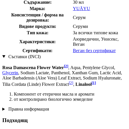
Съдържание:
30 мл
Марка:
YUĀYU
Консистенция / форма на
Серум
дозировка:
Видове продукти:
Серуми
Тип кожа:
За всички типове кожа
Аюрведични, Унисекс,
Характеристики:
Веган
Сертификати:
Веган без сертификат
Съставки (INCI)
[2]
Rosa Damascena Flower Water
, Aqua, Pentylene Glycol,
Glycerin
, Sodium Lactate, Panthenol, Xanthan Gum, Lactic Acid,
Aloe Barbadensis (Aloe Vera) Leaf Extract, Sodium Hyaluronate,
[2]
[1]
Tilia Cordata (Linde) Flower Extract
,
Linalool
Компонент от етерични масла и аромати
от контролирано биологично земеделие
Правна информация
Подходящ