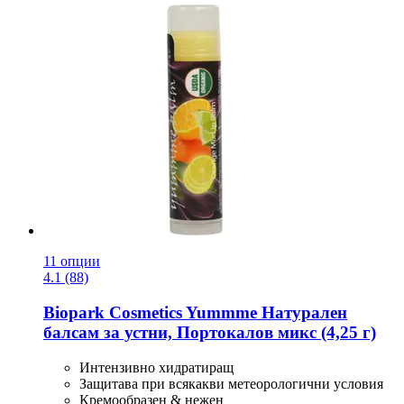
11 опции
4.1 (88)
Biopark Cosmetics
Yummme Натурален
балсам за устни, Портокалов микс (4,25 г)
Интензивно хидратиращ
Защитава при всякакви метеорологични условия
Кремообразен & нежен