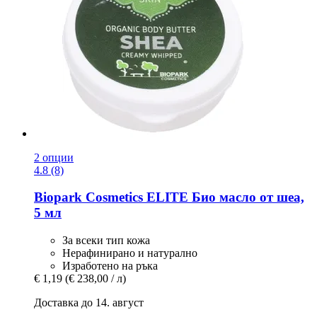
2 опции
4.8 (8)
Biopark Cosmetics
ELITE Био масло от шеа,
5 мл
За всеки тип кожа
Нерафинирано и натурално
Изработено на ръка
€ 1,19
(€ 238,00 / л)
Доставка до 14. август