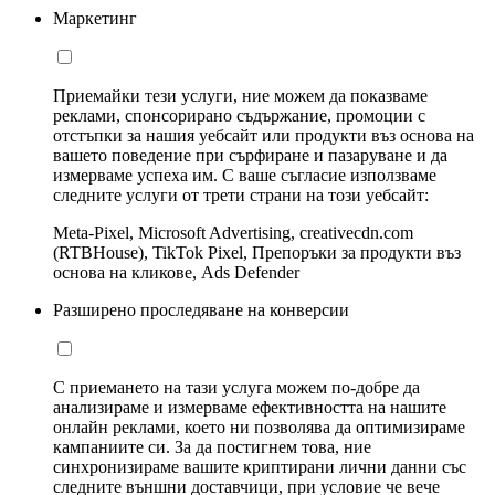
Маркетинг
Приемайки тези услуги, ние можем да показваме
реклами, спонсорирано съдържание, промоции с
отстъпки за нашия уебсайт или продукти въз основа на
вашето поведение при сърфиране и пазаруване и да
измерваме успеха им. С ваше съгласие използваме
следните услуги от трети страни на този уебсайт:
Meta-Pixel, Microsoft Advertising, creativecdn.com
(RTBHouse), TikTok Pixel, Препоръки за продукти въз
основа на кликове, Ads Defender
Разширено проследяване на конверсии
С приемането на тази услуга можем по-добре да
анализираме и измерваме ефективността на нашите
онлайн реклами, което ни позволява да оптимизираме
кампаниите си. За да постигнем това, ние
синхронизираме вашите криптирани лични данни със
следните външни доставчици, при условие че вече