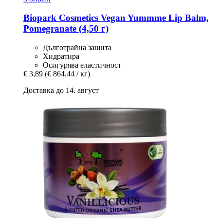
Biopark Cosmetics
Vegan Yummme Lip Balm,
Pomegranate (4,50 г)
Дълготрайна защита
Хидратира
Осигурява еластичност
€ 3,89
(€ 864,44 / кг)
Доставка до 14. август