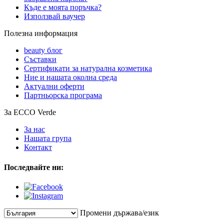
Къде е моята поръчка?
Използвай ваучер
Полезна информация
beauty блог
Съставки
Сертификати за натурална козметика
Ние и нашата околна среда
Актуални оферти
Партньорска програма
За ECCO Verde
За нас
Нашата група
Контакт
Последвайте ни:
Промени държава/език