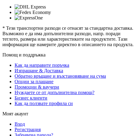
* Тези транспортни разходи се отнасят за стандартна доставка.
Възможно е да има допълнителни разходи, напр. поради
теглото, размера или характеристиките на продуктите. Тази
информация ще намерите директно в описанието на продукта.
Помощ и поддръжка
Как да направите поръчка
Изпращане & Доставка
Обратно връщане и възстановяване на сума
Опции за плащане
Промоции & ваучери
Нуждаете се от допълнителна помощ?
Бизнес клиенти
Как да ползвате профила си
Моят акаунт
Вход
Регистрация
Забравена парола?