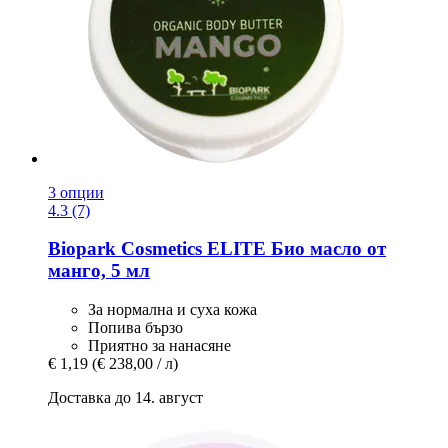
3 опции
4.3 (7)
Biopark Cosmetics
ELITE Био масло от
манго, 5 мл
За нормална и суха кожа
Попива бързо
Приятно за нанасяне
€ 1,19
(€ 238,00 / л)
Доставка до 14. август