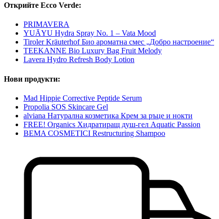
Открийте Ecco Verde:
PRIMAVERA
YUĀYU Hydra Spray No. 1 – Vata Mood
Tiroler Kräuterhof Био ароматна смес „Добро настроение“
TEEKANNE Bio Luxury Bag Fruit Melody
Lavera Hydro Refresh Body Lotion
Нови продукти:
Mad Hippie Corrective Peptide Serum
Propolia SOS Skincare Gel
alviana Натурална козметика Крем за ръце и нокти
FREE! Organics Хидратиращ душ-гел Aquatic Passion
BEMA COSMETICI Restructuring Shampoo