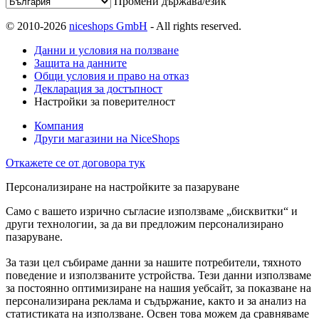
Промени държава/език
© 2010-2026
niceshops GmbH
- All rights reserved.
Данни и условия на ползване
Защита на данните
Общи условия и право на отказ
Декларация за достъпност
Настройки за поверителност
Компания
Други магазини на NiceShops
Откажете се от договора тук
Персонализиране на настройките за пазаруване
Само с вашето изрично съгласие използваме „бисквитки“ и
други технологии, за да ви предложим персонализирано
пазаруване.
За тази цел събираме данни за нашите потребители, тяхното
поведение и използваните устройства. Тези данни използваме
за постоянно оптимизиране на нашия уебсайт, за показване на
персонализирана реклама и съдържание, както и за анализ на
статистиката на използване. Освен това можем да сравняваме