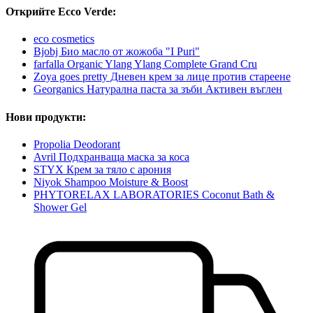
Открийте Ecco Verde:
eco cosmetics
Bjobj Био масло от жожоба "I Puri"
farfalla Organic Ylang Ylang Complete Grand Cru
Zoya goes pretty Дневен крем за лице против стареене
Georganics Натурална паста за зъби Активен въглен
Нови продукти:
Propolia Deodorant
Avril Подхранваща маска за коса
STYX Крем за тяло с арония
Niyok Shampoo Moisture & Boost
PHYTORELAX LABORATORIES Coconut Bath &
Shower Gel