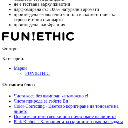
не е тествана върху животни
парфюмирана със 100% натурални аромати
произведена екологично чисто и в съответствие със
строги етични стандарти
произведена във Франция
Филтри
Категории:
Марки
FUN!ETHIC
От нашия блог:
Чиста коса без шампоан - възможно е!
Чиста природа за зъбите Ви!
Color-Correcting - Цветово коригиране на тоновете на
лицето
Правите ли тези грешки при почистване на лицето?
Pink Ribbon - Кампанията за скрининг за рак на гърдата