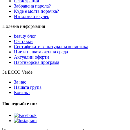
Регистрация
Забравена парола?
Къде е моята поръчка?
Използвай ваучер
Полезна информация
beauty блог
Съставки
Сертификати за натурална козметика
Ние и нашата околна среда
Актуални оферти
Партньорска програма
За ECCO Verde
За нас
Нашата група
Контакт
Последвайте ни: