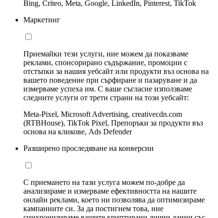
Bing, Criteo, Meta, Google, LinkedIn, Pinterest, TikTok
Маркетинг
Приемайки тези услуги, ние можем да показваме
реклами, спонсорирано съдържание, промоции с
отстъпки за нашия уебсайт или продукти въз основа на
вашето поведение при сърфиране и пазаруване и да
измерваме успеха им. С ваше съгласие използваме
следните услуги от трети страни на този уебсайт:
Meta-Pixel, Microsoft Advertising, creativecdn.com
(RTBHouse), TikTok Pixel, Препоръки за продукти въз
основа на кликове, Ads Defender
Разширено проследяване на конверсии
С приемането на тази услуга можем по-добре да
анализираме и измерваме ефективността на нашите
онлайн реклами, което ни позволява да оптимизираме
кампаниите си. За да постигнем това, ние
синхронизираме вашите криптирани лични данни със