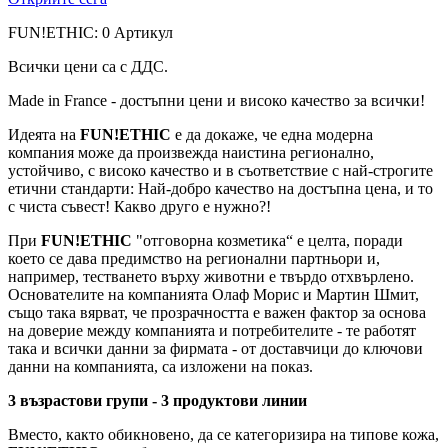
FUN!ETHIC: 0 Артикул
Всички цени са с ДДС.
Made in France - достъпни цени и високо качество за всички!
Идеята на
FUN!ETHIC
е да докаже, че една модерна
компания може да произвежда наистина регионално,
устойчиво, с високо качество и в съответствие с най-строгите
етични стандарти: Най-добро качество на достъпна цена, и то
с чиста съвест! Какво друго е нужно?!
При
FUN!ETHIC
"отговорна козметика“ е целта, поради
което се дава предимство на регионални партньори и,
например, тестването върху животни е твърдо отхвърлено.
Основателите на компанията Олаф Морис и Мартин Шмит,
също така вярват, че прозрачността е важен фактор за основа
на доверие между компанията и потребителите - те работят
така и всички данни за фирмата - от доставчици до ключови
данни на компанията, са изложени на показ.
3 възрастови групи - 3 продуктови линии
Вместо, както обикновено, да се категоризира на типове кожа,