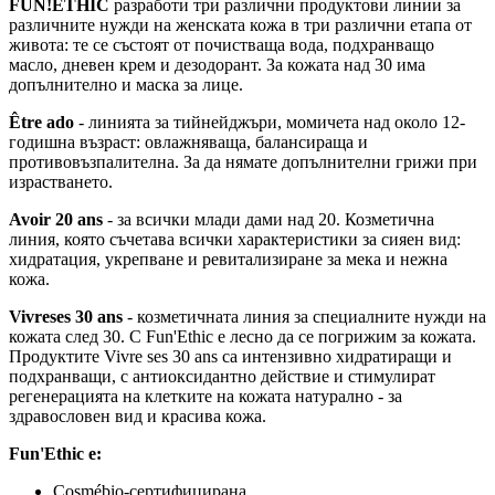
FUN!ETHIC
разработи три различни продуктови линии за
различните нужди на женската кожа в три различни етапа от
живота: те се състоят от почистваща вода, подхранващо
масло, дневен крем и дезодорант. За кожата над 30 има
допълнително и маска за лице.
Être ado
- линията за тийнейджъри, момичета над около 12-
годишна възраст: овлажняваща, балансираща и
противовъзпалителна. За да нямате допълнителни грижи при
израстването.
Avoir 20 ans
- за всички млади дами над 20. Козметична
линия, която съчетава всички характеристики за сияен вид:
хидратация, укрепване и ревитализиране за мека и нежна
кожа.
Vivreses 30 ans
- козметичната линия за специалните нужди на
кожата след 30. С Fun'Ethic е лесно да се погрижим за кожата.
Продуктите Vivre ses 30 ans са интензивно хидратиращи и
подхранващи, с антиоксидантно действие и стимулират
регенерацията на клетките на кожата натурално - за
здравословен вид и красива кожа.
Fun'Ethic е:
Cosmébio-сертифицирана