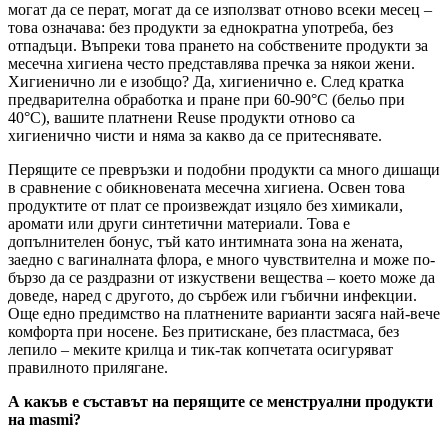
могат да се перат, могат да се използват отново всеки месец –
това означава: без продукти за еднократна употреба, без
отпадъци. Въпреки това прането на собствените продукти за
месечна хигиена често представлява пречка за някои жени.
Хигиенично ли е изобщо? Да, хигиенично е. След кратка
предварителна обработка и пране при 60-90°C (бельо при
40°C), вашите платнени Reuse продукти отново са
хигиенично чисти и няма за какво да се притеснявате.
Перящите се превръзки и подобни продукти са много дишащи
в сравнение с обикновената месечна хигиена. Освен това
продуктите от плат се произвеждат изцяло без химикали,
аромати или други синтетични материали. Това е
допълнителен бонус, тъй като интимната зона на жената,
заедно с вагиналната флора, е много чувствителна и може по-
бързо да се раздразни от изкуствени вещества – което може да
доведе, наред с другото, до сърбеж или гъбични инфекции.
Още едно предимство на платнените варианти засяга най-вече
комфорта при носене. Без притискане, без пластмаса, без
лепило – меките крилца и тик-так копчетата осигуряват
правилното прилягане.
А какъв е съставът на перящите се менструални продукти
на masmi?