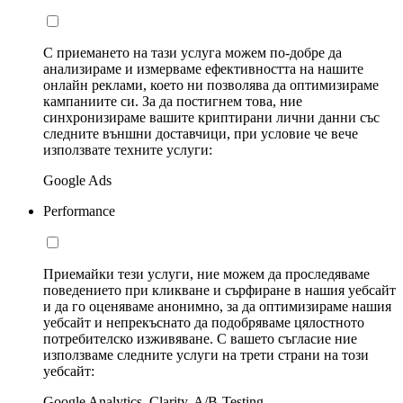
С приемането на тази услуга можем по-добре да
анализираме и измерваме ефективността на нашите
онлайн реклами, което ни позволява да оптимизираме
кампаниите си. За да постигнем това, ние
синхронизираме вашите криптирани лични данни със
следните външни доставчици, при условие че вече
използвате техните услуги:
Google Ads
Performance
Приемайки тези услуги, ние можем да проследяваме
поведението при кликване и сърфиране в нашия уебсайт
и да го оценяваме анонимно, за да оптимизираме нашия
уебсайт и непрекъснато да подобряваме цялостното
потребителско изживяване. С вашето съгласие ние
използваме следните услуги на трети страни на този
уебсайт:
Google Analytics, Clarity, A/B-Testing