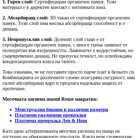
1. Горен слой:
Сертифициран органичен памук. Този
материал е в директен контакт с интимната зона.
2. Абсорбиращ слой:
3D тъкан от сертифициран органичен
памук. Този слой има висока абсорбираща способност и е
дишащ.
3. Непропусклив слой:
Долният слой също е от
сертифициран органичен памук, с много тънък ламинат от
полиуретан във вътрешността. Ламинатът е водоустойчив, но
същевременно дишащ. Не пропуска течност, но освобождава
кондензационната влага на тялото.
Това означава, че не поставяте просто парче плат в бельото си.
Комбинацията от различните слоеве осигурява сигурност, има
силно абсорбиращо ядро и предлага надеждна защита от
протичане.
Месечната хигиена masmi Reuse накратко:
Менструални бикини в различни размери
Платнени ежедневни превръзки
Платнена превръзка Ден & Нощ
Като цяло алтернативната месечна хигиена по нищо не
отстъпва на обикновените продукти. Както вече споменахме,