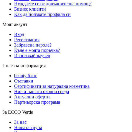
Нуждаете се от допълнителна помощ?
Бизнес клиенти
Как да ползвате профила си
Моят акаунт
Вход
Регистрация
Забравена парола?
Къде е моята поръчка?
Използвай ваучер
Полезна информация
beauty блог
Съставки
Сертификати за натурална козметика
Ние и нашата околна среда
Актуални оферти
Партньорска програма
За ECCO Verde
За нас
Нашата група