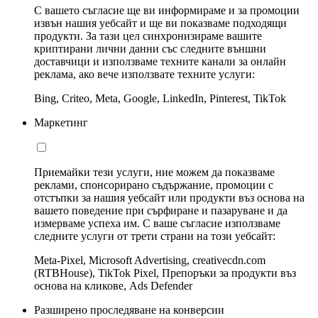
С вашето съгласие ще ви информираме и за промоции
извън нашия уебсайт и ще ви показваме подходящи
продукти. За тази цел синхронизираме вашите
криптирани лични данни със следните външни
доставчици и използваме техните канали за онлайн
реклама, ако вече използвате техните услуги:
Bing, Criteo, Meta, Google, LinkedIn, Pinterest, TikTok
Маркетинг
Приемайки тези услуги, ние можем да показваме
реклами, спонсорирано съдържание, промоции с
отстъпки за нашия уебсайт или продукти въз основа на
вашето поведение при сърфиране и пазаруване и да
измерваме успеха им. С ваше съгласие използваме
следните услуги от трети страни на този уебсайт:
Meta-Pixel, Microsoft Advertising, creativecdn.com
(RTBHouse), TikTok Pixel, Препоръки за продукти въз
основа на кликове, Ads Defender
Разширено проследяване на конверсии