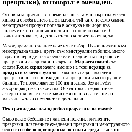
превръзки), отговорът е очевиден.
Основната причина за преминаване към многократна месечна
хигиена е избягването на отпадъци, тъй като не само самият
менструален продукт попада в боклука или дори във
водоемите, но и допълнителните външни опаковки. С
годините това води до значително количество отпадък.
Междувременно жените вече имат избор. Някои посягат към
менструална чашка, други към менструални гъбички, много
вярват в периодичното бельо или предпочитат перящи се
превръзки и ежедневни превръзки.
Марката masmi
със
своята
Reuse серия
залага именно на тези
перящи се
продукти за менструация
– към тях спадат платнени
превръзки, платнени ежедневни превръзки и менструални
бикини. Те позволяват до 100 изпирания, без да губят
абсорбиращите си свойства. Освен това с перящите се
алтернативи вече не сте зависими от това да тичате до
магазина – така спестявате и доста пари.
Нека разгледаме по-подробно продуктите на masmi:
Също както бебешките платнени пелени, платнените
превръзки, платнените ежедневни превръзки и менструалното
бельо са
особено щадящи към околната среда
. Тъй като