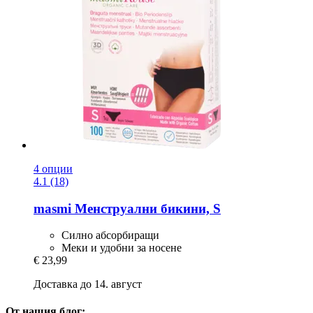
4 опции
4.1 (18)
masmi
Менструални бикини, S
Силно абсорбиращи
Меки и удобни за носене
€ 23,99
Доставка до 14. август
От нашия блог: