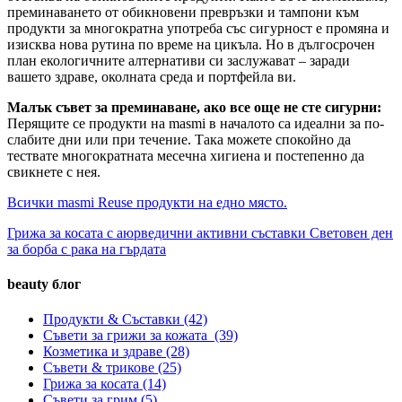
преминаването от обикновени превръзки и тампони към
продукти за многократна употреба със сигурност е промяна и
изисква нова рутина по време на цикъла. Но в дългосрочен
план екологичните алтернативи си заслужават – заради
вашето здраве, околната среда и портфейла ви.
Малък съвет за преминаване, ако все още не сте сигурни:
Перящите се продукти на masmi в началото са идеални за по-
слабите дни или при течение. Така можете спокойно да
тествате многократната месечна хигиена и постепенно да
свикнете с нея.
Всички masmi Reuse продукти на едно място.
Грижа за косата с аюрведични активни съставки
Световен ден
за борба с рака на гърдата
beauty блог
Продукти & Съставки
(42)
Съвети за грижи за кожата
(39)
Козметика и здраве
(28)
Съвети & трикове
(25)
Грижа за косата
(14)
Съвети за грим
(5)