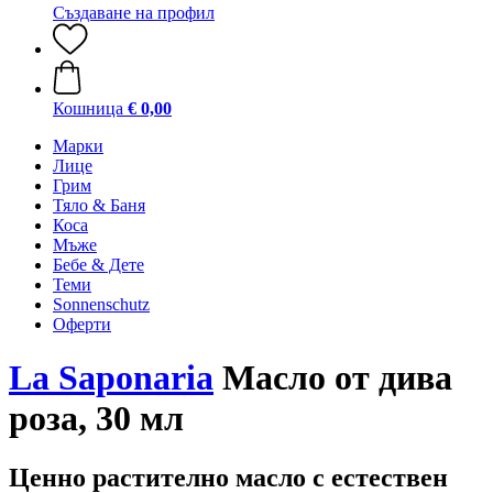
Създаване на профил
Кошница
€ 0,00
Марки
Лице
Грим
Тяло & Баня
Коса
Мъже
Бебе & Дете
Теми
Sonnenschutz
Оферти
La Saponaria
Масло от дива
роза, 30 мл
Ценно растително масло с естествен