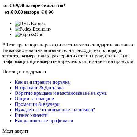
от € 69,90 нагоре
безплатно*
от € 0,00 нагоре
€ 8,90
* Тези транспортни разходи се отнасят за стандартна доставка.
Възможно е да има допълнителни разходи, напр. поради
теглото, размера или характеристиките на продуктите. Тази
информация ще намерите директно в описанието на продукта.
Помощ и поддръжка
Как да направите поръчка
Изпращане & Доставка
Обратно връщане и възстановяване на сума
Опции за плащане
Промоции & ваучери
Нуждаете се от допълнителна помощ?
Бизнес клиенти
Как да ползвате профила си
Моят акаунт