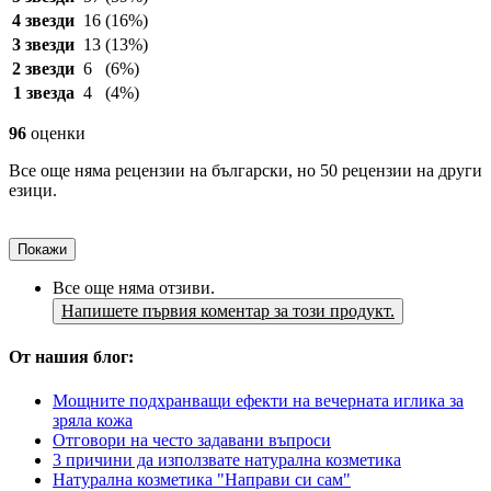
4 звезди
16
(16%)
3 звезди
13
(13%)
2 звезди
6
(6%)
1 звезда
4
(4%)
96
оценки
Все още няма рецензии на български, но 50 рецензии на други
езици.
Покажи
Все още няма отзиви.
Напишете първия коментар за този продукт.
От нашия блог:
Мощните подхранващи ефекти на вечерната иглика за
зряла кожа
Отговори на често задавани въпроси
3 причини да използвате натурална козметика
Натурална козметика "Направи си сам"