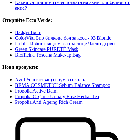
Какви са причините за появата на акне или белези от
акне?
Открийте Ecco Verde:
Badger Balm
ColorVãti Био билкова боя за коса - 03 Blonde
farfalla Избистрящо масло за лице Чаено дърво
Green Skincare PURETÉ Mask
Biofficina Toscana Make-up Bag
Нови продукти:
Avril Успокояващ серум за скалпа
BEMA COSMETICI Sebum-Balance Shampoo
Propolia Active Balm
Propolia Organic Urinary Ease Herbal Tea
Propolia Anti-Ageing Rich Cream