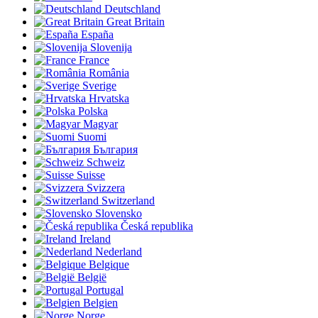
Deutschland
Great Britain
España
Slovenija
France
România
Sverige
Hrvatska
Polska
Magyar
Suomi
България
Schweiz
Suisse
Svizzera
Switzerland
Slovensko
Česká republika
Ireland
Nederland
Belgique
België
Portugal
Belgien
Norge