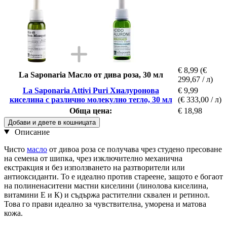
€ 8,99
(€
La Saponaria Масло от дива роза, 30 мл
299,67 / л)
La Saponaria Attivi Puri Хиалуронова
€ 9,99
киселина с различно молекулно тегло, 30 мл
(€ 333,00 / л)
Обща цена:
€ 18,98
Добави и двете в кошницата
Описание
Чисто
масло
от дивоа роза се получава чрез студено пресоване
на семена от шипка, чрез изключително механична
екстракция и без използването на разтворители или
антиоксиданти. То е идеално против стареене, защото е богаот
на полиненаситени мастни киселини (линолова киселина,
витамини Е и К) и съдържа растителни сквален и ретинол.
Това го прави идеално за чувствителна, уморена и матова
кожа.