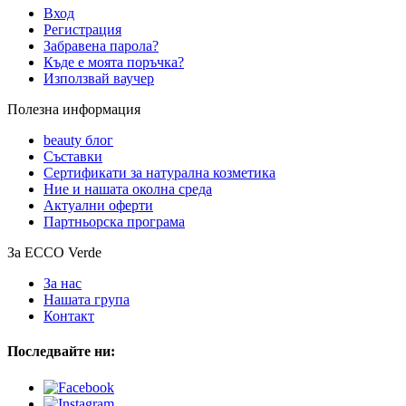
Вход
Регистрация
Забравена парола?
Къде е моята поръчка?
Използвай ваучер
Полезна информация
beauty блог
Съставки
Сертификати за натурална козметика
Ние и нашата околна среда
Актуални оферти
Партньорска програма
За ECCO Verde
За нас
Нашата група
Контакт
Последвайте ни: