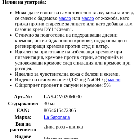
Начин на употреба:
Може да се използва самостоятелно върху кожата или да
се смеси с бадемово
масло
или
масло
от жожоба, като
грижа против стареене за лицето или като добавка към
базовия крем DYI "Cream".
Отлично за подготовка на подхранващи дневни
кремове, анти-ейдж нощни кремове, подхранващи и
регенериращи кремове против студ и вятър.
Идеален за приготвяне на избелващи кремове при
пигментация, кремове против стрии, афтършейв и
успокояващи кремове след епилация или кремове при
розацея.
Идеално за чувствителна кожа с белези и екземи.
Индекс на осапуняване: 0,132 mg NaOH / g
масло
Общоприет процент в сапуни и кремове: 5%
Арт.-№:
LAS-OV020M030
Съдържание:
30 мл
EAN:
8054615472365
Марка:
La Saponaria
Вид на
Дива роза - шипка
растението:
Видове