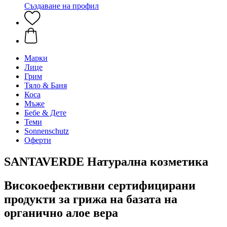
Създаване на профил
Марки
Лице
Грим
Тяло & Баня
Коса
Мъже
Бебе & Дете
Теми
Sonnenschutz
Оферти
SANTAVERDE Натурална козметика
Високоефективни сертифицирани
продукти за грижа на базата на
органично алое вера