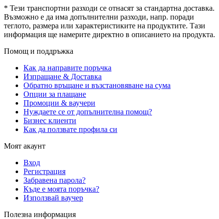
* Тези транспортни разходи се отнасят за стандартна доставка.
Възможно е да има допълнителни разходи, напр. поради
теглото, размера или характеристиките на продуктите. Тази
информация ще намерите директно в описанието на продукта.
Помощ и поддръжка
Как да направите поръчка
Изпращане & Доставка
Обратно връщане и възстановяване на сума
Опции за плащане
Промоции & ваучери
Нуждаете се от допълнителна помощ?
Бизнес клиенти
Как да ползвате профила си
Моят акаунт
Вход
Регистрация
Забравена парола?
Къде е моята поръчка?
Използвай ваучер
Полезна информация