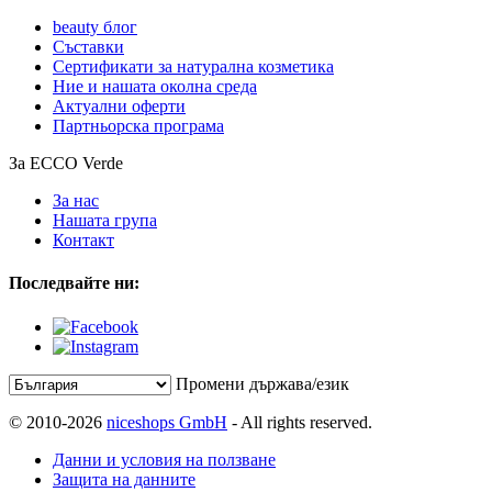
beauty блог
Съставки
Сертификати за натурална козметика
Ние и нашата околна среда
Актуални оферти
Партньорска програма
За ECCO Verde
За нас
Нашата група
Контакт
Последвайте ни:
Промени държава/език
© 2010-2026
niceshops GmbH
- All rights reserved.
Данни и условия на ползване
Защита на данните