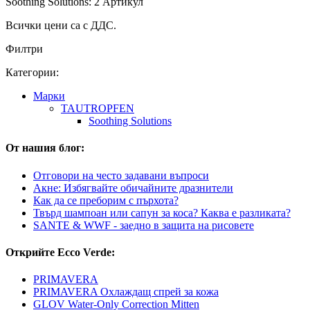
Soothing Solutions: 2 Артикул
Всички цени са с ДДС.
Филтри
Категории:
Марки
TAUTROPFEN
Soothing Solutions
От нашия блог:
Отговори на често задавани въпроси
Акне: Избягвайте обичайните дразнители
Как да се преборим с пърхота?
Твърд шампоан или сапун за коса? Каква е разликата?
SANTE & WWF - заедно в защита на рисовете
Открийте Ecco Verde:
PRIMAVERA
PRIMAVERA Охлаждащ спрей за кожа
GLOV Water-Only Correction Mitten