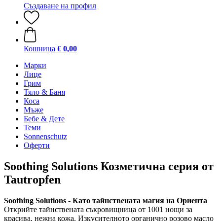
Създаване на профил
Кошница
€ 0,00
Марки
Лице
Грим
Тяло & Баня
Коса
Мъже
Бебе & Дете
Теми
Sonnenschutz
Оферти
Soothing Solutions Козметична серия от
Tautropfen
Soothing Solutions
- Като тайнствената магия на Ориента
Открийте тайнствената съкровищница от 1001 нощи за
красива, нежна кожа. Изкусителното органично розово масло