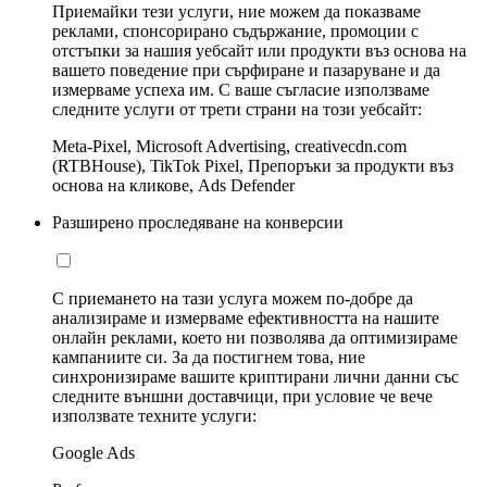
Приемайки тези услуги, ние можем да показваме
реклами, спонсорирано съдържание, промоции с
отстъпки за нашия уебсайт или продукти въз основа на
вашето поведение при сърфиране и пазаруване и да
измерваме успеха им. С ваше съгласие използваме
следните услуги от трети страни на този уебсайт:
Meta-Pixel, Microsoft Advertising, creativecdn.com
(RTBHouse), TikTok Pixel, Препоръки за продукти въз
основа на кликове, Ads Defender
Разширено проследяване на конверсии
С приемането на тази услуга можем по-добре да
анализираме и измерваме ефективността на нашите
онлайн реклами, което ни позволява да оптимизираме
кампаниите си. За да постигнем това, ние
синхронизираме вашите криптирани лични данни със
следните външни доставчици, при условие че вече
използвате техните услуги:
Google Ads