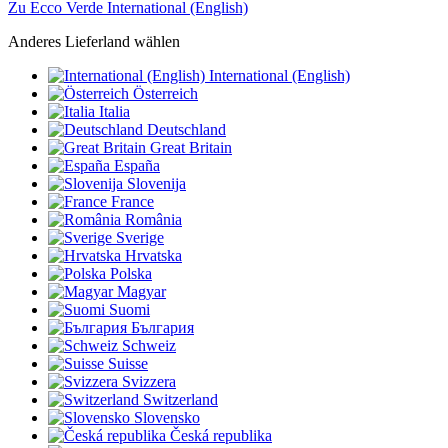
Zu Ecco Verde International (English)
Anderes Lieferland wählen
International (English)
Österreich
Italia
Deutschland
Great Britain
España
Slovenija
France
România
Sverige
Hrvatska
Polska
Magyar
Suomi
България
Schweiz
Suisse
Svizzera
Switzerland
Slovensko
Česká republika