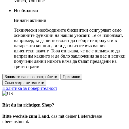
Vimeo, YouTube
Необходимо
Винаги активни
Технически необходимите бисквитки осигуряват само
основните функции на нашия уебсайт. Те се използват,
например, за да ви позволят да събирате продукти в
пазарската кошница или да влизате във вашия
клиентски акаунт. Това означава, че не е възможно да
направим каквито и да било заключения за вас и всички
получени данни никога няма да бъдат предадени на
трети страни.
Запаметяване на настройките
Приемане
Само задължителните
Политика за поверителност
Bist du im richtigen Shop?
Bitte wechsle zum Land
, das mit deiner Lieferadresse
übereinstimmt.