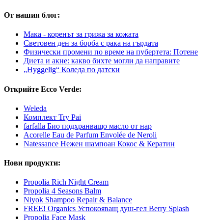
От нашия блог:
Мака - коренът за грижа за кожата
Световен ден за борба с рака на гърдата
Физически промени по време на пубертета: Потене
Диета и акне: какво бихте могли да направите
„Hyggelig“ Коледа по датски
Открийте Ecco Verde:
Weleda
Комплект Try Pai
farfalla Био подхранващо масло от нар
Acorelle Eau de Parfum Envolée de Neroli
Natessance Нежен шампоан Кокос & Кератин
Нови продукти:
Propolia Rich Night Cream
Propolia 4 Seasons Balm
Niyok Shampoo Repair & Balance
FREE! Organics Успокояващ душ-гел Berry Splash
Propolia Face Mask