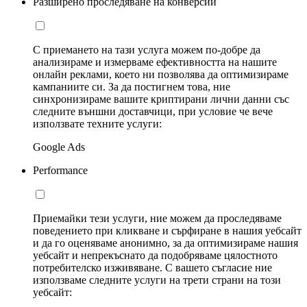
Разширено проследяване на конверсии
С приемането на тази услуга можем по-добре да
анализираме и измерваме ефективността на нашите
онлайн реклами, което ни позволява да оптимизираме
кампаниите си. За да постигнем това, ние
синхронизираме вашите криптирани лични данни със
следните външни доставчици, при условие че вече
използвате техните услуги:
Google Ads
Performance
Приемайки тези услуги, ние можем да проследяваме
поведението при кликване и сърфиране в нашия уебсайт
и да го оценяваме анонимно, за да оптимизираме нашия
уебсайт и непрекъснато да подобряваме цялостното
потребителско изживяване. С вашето съгласие ние
използваме следните услуги на трети страни на този
уебсайт: