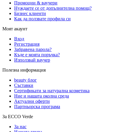
Промоции & ваучери
Нуждаете се от допълнителна помощ?
Бизнес клиенти
Как да ползвате профила си
Моят акаунт
Вход
Регистрация
Забравена парола?
Къде е моята поръчка?
Използвай ваучер
Полезна информация
beauty блог
Съставки
Сертификати за натурална козметика
Ние и нашата околна среда
Актуални оферти
Партньорска програма
За ECCO Verde
За нас
Нашата група