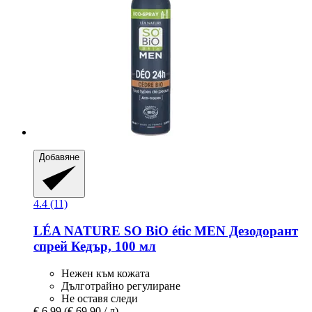
Добавяне
4.4 (11)
LÉA NATURE SO BiO étic
MEN Дезодорант
спрей Кедър, 100 мл
Нежен към кожата
Дълготрайно регулиране
Не оставя следи
€ 6,99
(€ 69,90 / л)