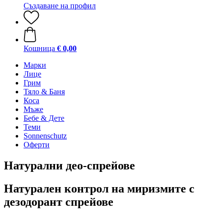
Създаване на профил
Кошница
€ 0,00
Марки
Лице
Грим
Тяло & Баня
Коса
Мъже
Бебе & Дете
Теми
Sonnenschutz
Оферти
Натурални део-спрейове
Натурален контрол на миризмите с
дезодорант спрейове