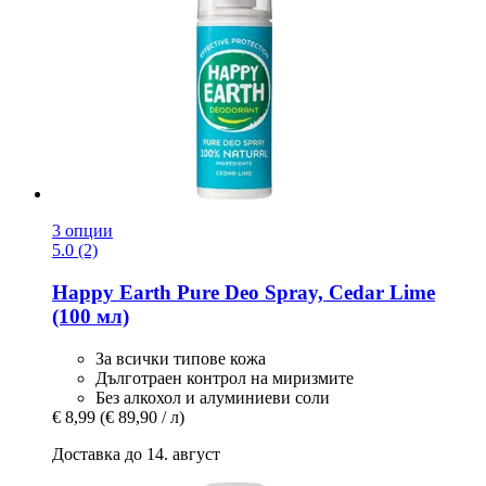
3 опции
5.0 (2)
Happy Earth
Pure Deo Spray, Cedar Lime
(100 мл)
За всички типове кожа
Дълготраен контрол на миризмите
Без алкохол и алуминиеви соли
€ 8,99
(€ 89,90 / л)
Доставка до 14. август