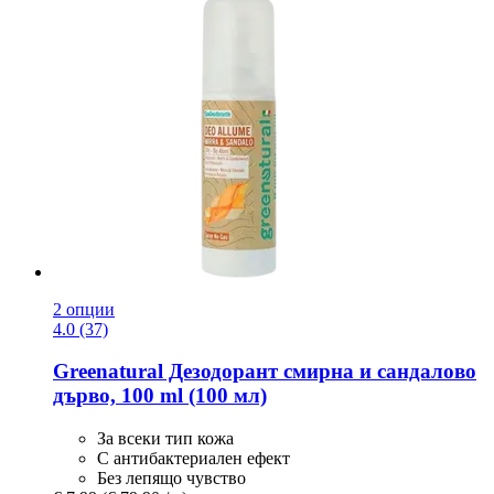
2 опции
4.0 (37)
Greenatural
Дезодорант смирна и сандалово
дърво, 100 ml (100 мл)
За всеки тип кожа
С антибактериален ефект
Без лепящо чувство