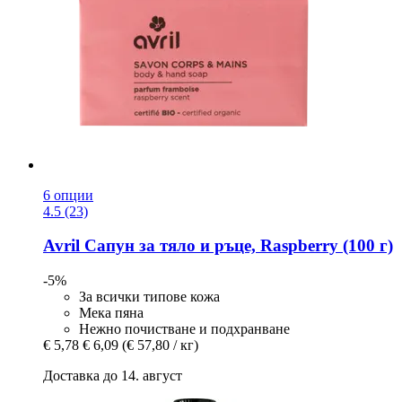
6 опции
4.5 (23)
Avril
Сапун за тяло и ръце, Raspberry (100 г)
-5%
За всички типове кожа
Мека пяна
Нежно почистване и подхранване
€ 5,78
€ 6,09
(€ 57,80 / кг)
Доставка до 14. август