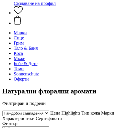
Създаване на профил
Марки
Лице
Грим
Тяло & Баня
Коса
Мъже
Бебе & Дете
Теми
Sonnenschutz
Оферти
Натурални флорални аромати
Филтрирай и подреди
Цена
Highlights
Тип кожа
Марки
Характеристики
Сертификати
Филтър