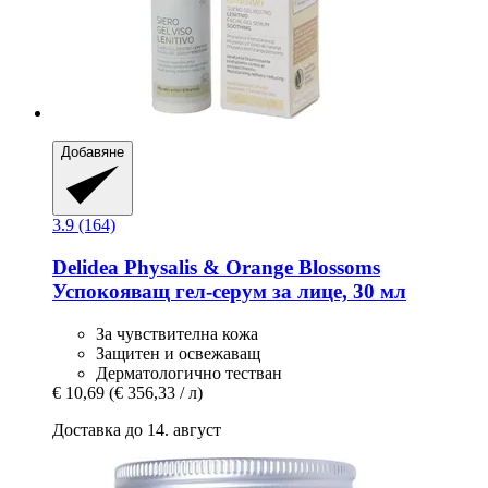
Добавяне
3.9 (164)
Delidea
Physalis & Orange Blossoms
Успокояващ гел-​серум за лице, 30 мл
За чувствителна кожа
Защитен и освежаващ
Дерматологично тестван
€ 10,69
(€ 356,33 / л)
Доставка до 14. август