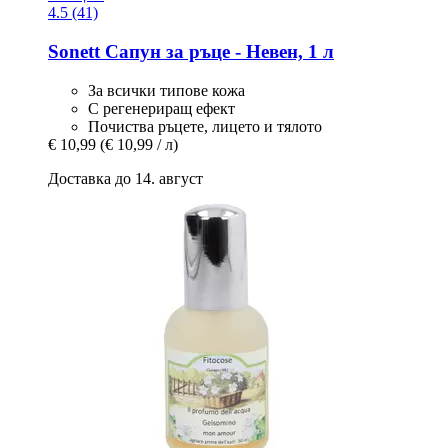
4.5 (41)
Sonett
Сапун за ръце -​ Невен, 1 л
За всички типове кожа
С регенериращ ефект
Почиства ръцете, лицето и тялото
€ 10,99
(€ 10,99 / л)
Доставка до 14. август