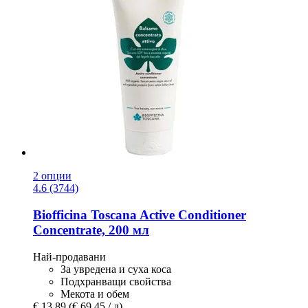
2 опции
4.6 (3744)
Biofficina Toscana
Active Conditioner
Concentrate, 200 мл
Най-продавани
За увредена и суха коса
Подхранващи свойства
Мекота и обем
€ 13,89
(€ 69,45 / л)