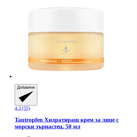
Добавяне
4.3 (55)
Tautropfen
Хидратиращ крем за лице с
морски зърнастец, 50 мл