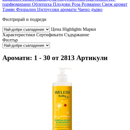
парфюмирани
Облепиха
Плодови
Роза
Розмарин
Свеж аромат
Тамян
Флорални
Цитрусови аромати
Чаено дърво
Филтрирай и подреди
Цена
Highlights
Марки
Характеристики
Сертификати
Съдържание
Филтър
Аромати: 1 - 30 от 2813 Артикули