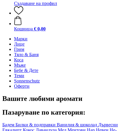
Създаване на профил
Кошница
€ 0,00
Марки
Лице
Грим
Тяло & Баня
Коса
Мъже
Бебе & Дете
Теми
Sonnenschutz
Оферти
Вашите любими аромати
Пазаруване по категория:
Бадем
Билки & подправки
Ванилия & шоколад
Дървесни
Евкалипт
Кокос
Лавандула
Мед
Ментови
Нар
Невен
Не-