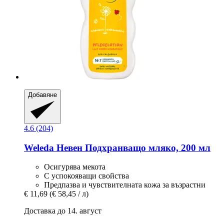
Добавяне
4.6 (204)
Weleda
Невен Подхранващо мляко, 200 мл
Осигурява мекота
С успокояващи свойства
Предпазва и чувствителната кожа за възрастни
€ 11,69
(€ 58,45 / л)
Доставка до 14. август