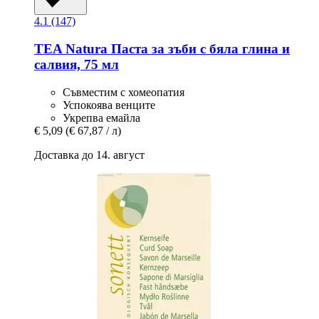
4.1 (147)
TEA Natura
Паста за зъби с бяла глина и
салвия, 75 мл
Съвместим с хомеопатия
Успокоява венците
Укрепва емайла
€ 5,09
(€ 67,87 / л)
Доставка до 14. август