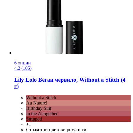
6 опции
4.2 (105)
Lily Lolo
Веган червило, Without a Stitch (4
г)
Without a Stitch
Au Naturel
Birthday Suit
In the Altogether
Stripped
+1
Страхотни цветови резултати