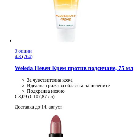
3 опции
4.8 (764)
Weleda
Невен Крем против подсичане, 75 мл
За чувствителна кожа
Идеална грижа за областта на пелените
Подхранва нежно
€ 8,09
(€ 107,87 / л)
Доставка до 14. август