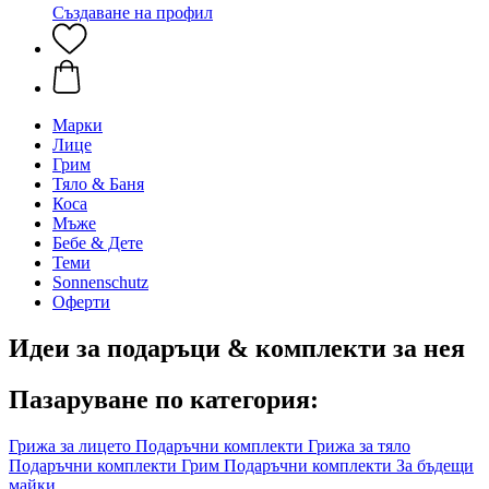
Създаване на профил
Марки
Лице
Грим
Тяло & Баня
Коса
Мъже
Бебе & Дете
Теми
Sonnenschutz
Оферти
Идеи за подаръци & комплекти за нея
Пазаруване по категория:
Грижа за лицето Подаръчни комплекти
Грижа за тяло
Подаръчни комплекти
Грим Подаръчни комплекти
За бъдещи
майки