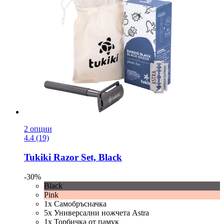
2 опции
4.4 (19)
Tukiki
Razor Set, Black
-30%
Black
Pink
1x Самобръсначка
5x Универсални ножчета Astra
1x Торбичка от памук