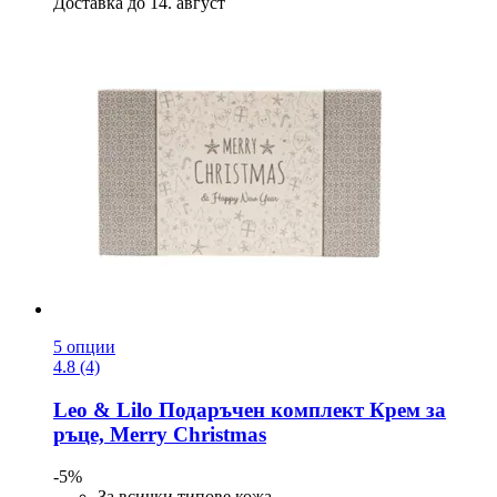
Доставка до 14. август
5 опции
4.8 (4)
Leo & Lilo
Подаръчен комплект Крем за
ръце, Merry Christmas
-5%
За всички типове кожа