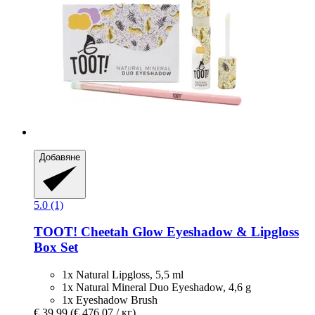
Добавяне
5.0 (1)
TOOT!
Cheetah Glow Eyeshadow & Lipgloss
Box Set
1x Natural Lipgloss, 5,5 ml
1x Natural Mineral Duo Eyeshadow, 4,6 g
1x Eyeshadow Brush
€ 39,99
(€ 476,07 / кг)