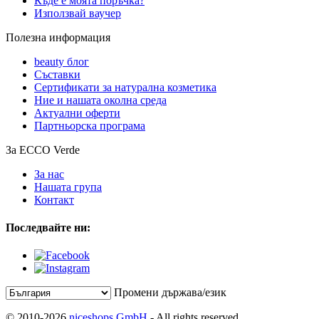
Къде е моята поръчка?
Използвай ваучер
Полезна информация
beauty блог
Съставки
Сертификати за натурална козметика
Ние и нашата околна среда
Актуални оферти
Партньорска програма
За ECCO Verde
За нас
Нашата група
Контакт
Последвайте ни:
Промени държава/език
© 2010-2026
niceshops GmbH
- All rights reserved.