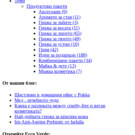
Теми
Продуктови пакети
Аксесоари (9)
Аромати за стая (11)
Грижа за зъбите (3)
Грижа за косата (11)
Грижа за лицето (65)
Грижа за тялото (49)
Грижа за устни (10)
Грим (42)
Идеи за подаръци (188)
Комбинирани пакети (34)
Майка & дете (13)
Мъжка козметика (7)
От нашия блог:
Щастливи в домашния офис с Pukka
Мед - лечебното чудо
Каква е разликата между cruelty-free и веган
козметиката?
Най-добрата грижа за красива кожа
Iris Anti-Ageing Prebiotic от farfalla
Открийте Ecco Verde: