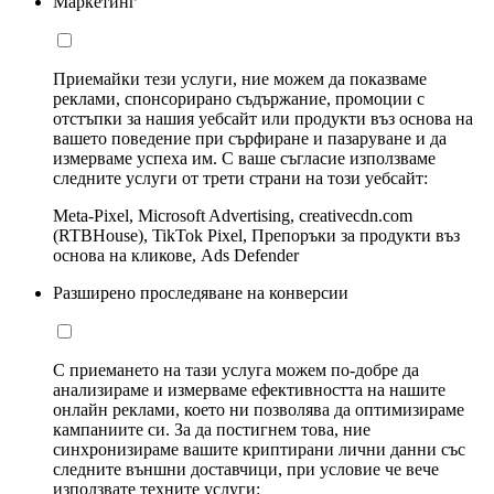
Маркетинг
Приемайки тези услуги, ние можем да показваме
реклами, спонсорирано съдържание, промоции с
отстъпки за нашия уебсайт или продукти въз основа на
вашето поведение при сърфиране и пазаруване и да
измерваме успеха им. С ваше съгласие използваме
следните услуги от трети страни на този уебсайт:
Meta-Pixel, Microsoft Advertising, creativecdn.com
(RTBHouse), TikTok Pixel, Препоръки за продукти въз
основа на кликове, Ads Defender
Разширено проследяване на конверсии
С приемането на тази услуга можем по-добре да
анализираме и измерваме ефективността на нашите
онлайн реклами, което ни позволява да оптимизираме
кампаниите си. За да постигнем това, ние
синхронизираме вашите криптирани лични данни със
следните външни доставчици, при условие че вече
използвате техните услуги: