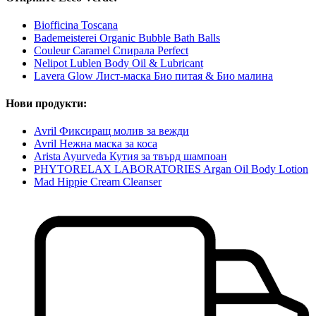
Biofficina Toscana
Bademeisterei Organic Bubble Bath Balls
Couleur Caramel Спирала Perfect
Nelipot Lublen Body Oil & Lubricant
Lavera Glow Лист-маска Био питая & Био малина
Нови продукти:
Avril Фиксиращ молив за вежди
Avril Нежна маска за коса
Arista Ayurveda Кутия за твърд шампоан
PHYTORELAX LABORATORIES Argan Oil Body Lotion
Mad Hippie Cream Cleanser