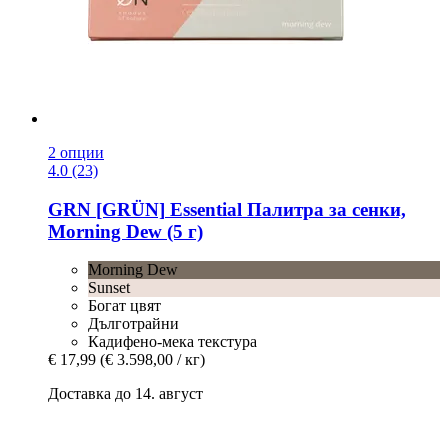
2 опции
4.0 (23)
GRN [GRÜN]
Essential Палитра за сенки,
Morning Dew (5 г)
Morning Dew
Sunset
Богат цвят
Дълготрайни
Кадифено-мека текстура
€ 17,99
(€ 3.598,00 / кг)
Доставка до 14. август