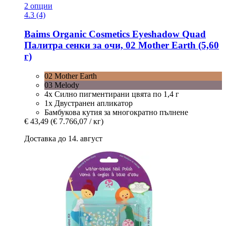
2 опции
4.3 (4)
Baims Organic Cosmetics
Eyeshadow Quad
Палитра сенки за очи, 02 Mother Earth (5,60
г)
02 Mother Earth
03 Melody
4x Силно пигментирани цвята по 1,4 г
1x Двустранен апликатор
Бамбукова кутия за многократно пълнене
€ 43,49
(€ 7.766,07 / кг)
Доставка до 14. август