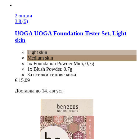
2 опции
3.8 (5)
UOGA UOGA
Foundation Tester Set, Light
skin
Light skin
Medium skin
5x Foundation Powder Mini, 0,7g
1x Blush Powder, 0,7g
За всички типове кожа
€ 15,09
Доставка до 14. август