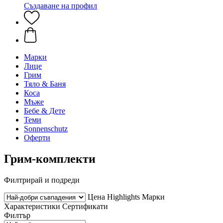
Създаване на профил
Марки
Лице
Грим
Тяло & Баня
Коса
Мъже
Бебе & Дете
Теми
Sonnenschutz
Оферти
Грим-комплекти
Филтрирай и подреди
Цена
Highlights
Марки
Характеристики
Сертификати
Филтър