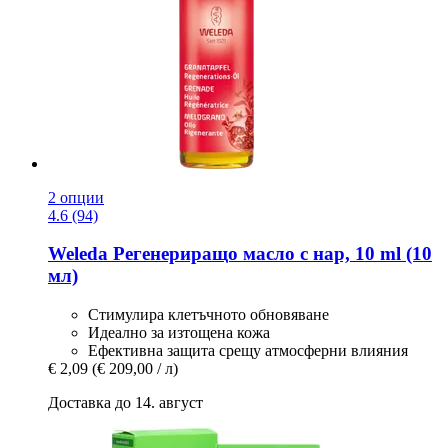
2 опции
4.6 (94)
Weleda
Регенериращо масло с нар, 10 ml (10
мл)
Стимулира клетъчното обновяване
Идеално за изтощена кожа
Ефективна защита срещу атмосферни влияния
€ 2,09
(€ 209,00 / л)
Доставка до 14. август