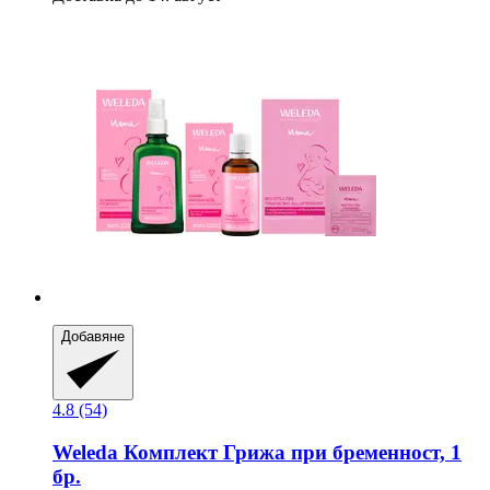
Добавяне
4.8 (54)
Weleda
Комплект Грижа при бременност, 1
бр.