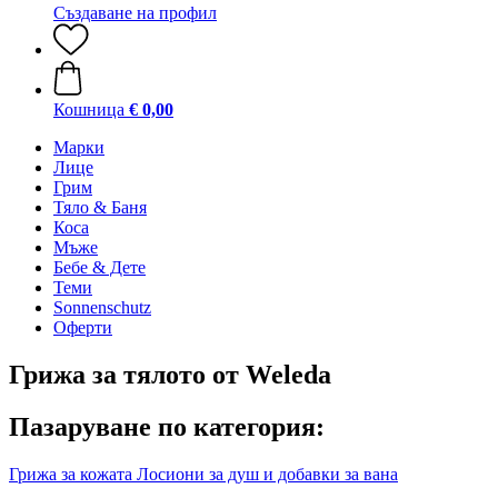
Създаване на профил
Кошница
€ 0,00
Марки
Лице
Грим
Тяло & Баня
Коса
Мъже
Бебе & Дете
Теми
Sonnenschutz
Оферти
Грижа за тялото от Weleda
Пазаруване по категория:
Грижа за кожата
Лосиони за душ и добавки за вана