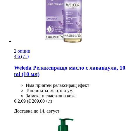
2 опции
4.6 (71)
Weleda
Релаксиращо масло с лавандула, 10
ml (10 мл)
Има приятен релаксиращ ефект
Топлина за тялото и ума
За мека и еластична кожа
€ 2,09
(€ 209,00 / л)
Доставка до 14. август