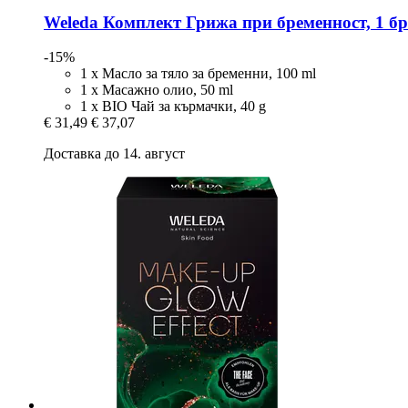
Weleda
Комплект Грижа при бременност, 1 бр
-15%
1 х Масло за тяло за бременни, 100 ml
1 х Mасажно олио, 50 ml
1 х BIO Чай за кърмачки, 40 g
€ 31,49
€ 37,07
Доставка до 14. август