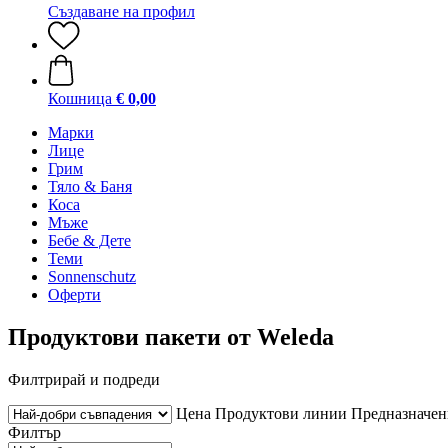
Създаване на профил
Кошница
€ 0,00
Марки
Лице
Грим
Тяло & Баня
Коса
Мъже
Бебе & Дете
Теми
Sonnenschutz
Оферти
Продуктови пакети от Weleda
Филтрирай и подреди
Цена
Продуктови линии
Предназначен
Филтър