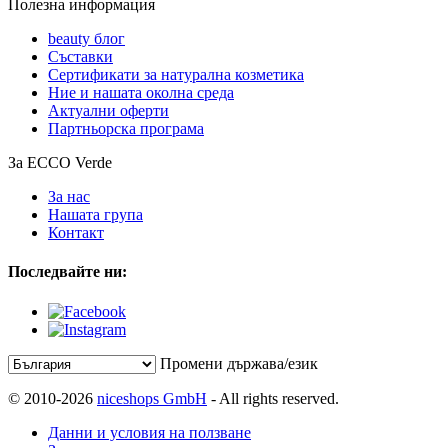
Полезна информация
beauty блог
Съставки
Сертификати за натурална козметика
Ние и нашата околна среда
Актуални оферти
Партньорска програма
За ECCO Verde
За нас
Нашата група
Контакт
Последвайте ни:
Промени държава/език
© 2010-2026
niceshops GmbH
- All rights reserved.
Данни и условия на ползване