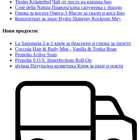
Tiroler Kräuterhof Чай от листа на къпина био
Cose della Natura Правоъгълна сапунерка с бразди
Грижа за косата Омега-3 Масло за скалп и коса Био
Концентрат за лице Hydro Skinergy Rockrose Mg+
Нови продукти:
La Saponaria 2-в-1 крем за бръснене и грижа за лицето
Coccola Hair & Body Mist - Vanilla & Tonka Bean
Propolia Active Soap
Propolia S.O.S. Imperfections Roll-On
alviana Натурална козметика Крем за ръце и нокти