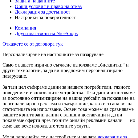
Защита на данните
Общи условия и право на отказ
Декларация за достъпност
Настройки за поверителност
Компания
Други магазини на NiceShops
Откажете се от договора тук
Персонализиране на настройките за пазаруване
Само с вашето изрично съгласие използваме „бисквитки“ и
други технологии, за да ви предложим персонализирано
пазаруване.
За тази цел събираме данни за нашите потребители, тяхното
поведение и използваните устройства. Тези данни използваме
за постоянно оптимизиране на нашия уебсайт, за показване на
персонализирана реклама и съдържание, както и за анализ на
статистиката на използване. Освен това можем да сравняваме
вашите криптирани данни с външни доставчици и да ви
показваме оферти чрез техните онлайн рекламни канали — но
само ако вече използвате техните услуги.
Моля, запознайте се с настройките и нашата
декларация за