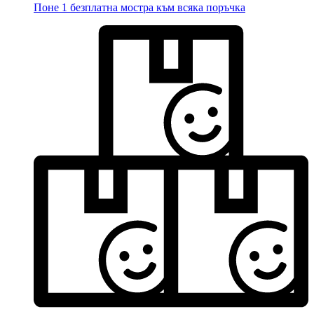
Поне 1 безплатна мостра към всяка поръчка