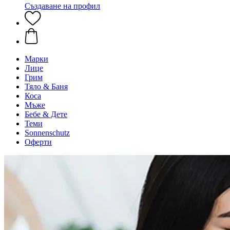
Създаване на профил
Марки
Лице
Грим
Тяло & Баня
Коса
Мъже
Бебе & Дете
Теми
Sonnenschutz
Оферти