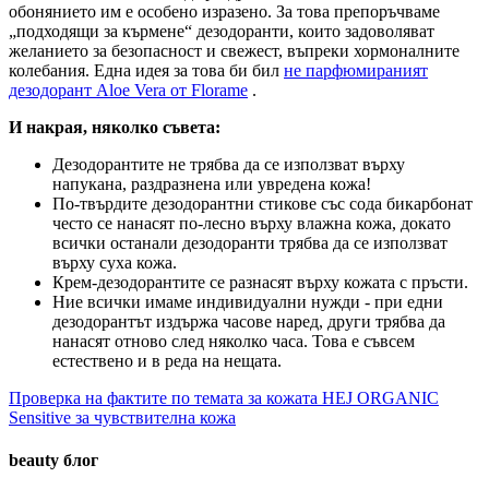
обонянието им е особено изразено. За това препоръчваме
„подходящи за кърмене“ дезодоранти, които задоволяват
желанието за безопасност и свежест, въпреки хормоналните
колебания. Една идея за това би бил
не парфюмираният
дезодорант Aloe Vera от Florame
.
И накрая, няколко съвета:
Дезодорантите не трябва да се използват върху
напукана, раздразнена или увредена кожа!
По-твърдите дезодорантни стикове със сода бикарбонат
често се нанасят по-лесно върху влажна кожа, докато
всички останали дезодоранти трябва да се използват
върху суха кожа.
Крем-дезодорантите се разнасят върху кожата с пръсти.
Ние всички имаме индивидуални нужди - при едни
дезодорантът издържа часове наред, други трябва да
нанасят отново след няколко часа. Това е съвсем
естествено и в реда на нещата.
Проверка на фактите по темата за кожата
HEJ ORGANIC
Sensitive за чувствителна кожа
beauty блог