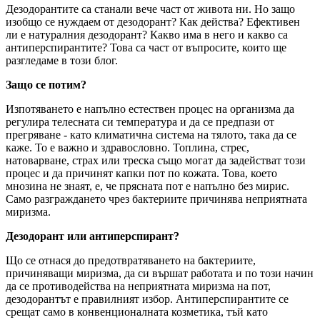
Дезодорантите са станали вече част от живота ни. Но защо
изобщо се нуждаем от дезодорант? Как действа? Ефективен
ли е натуралния дезодорант? Какво има в него и какво са
антиперспирантите? Това са част от въпросите, които ще
разгледаме в този блог.
Защо се потим?
Изпотяването е напълно естествен процес на организма да
регулира телесната си температура и да се предпази от
прегряване - като климатична система на тялото, така да се
каже. То е важно и здравословно. Топлина, стрес,
натоварване, страх или треска също могат да задействат този
процес и да причинят капки пот по кожата. Това, което
мнозина не знаят, е, че прясната пот е напълно без мирис.
Само разграждането чрез бактериите причинява неприятната
миризма.
Дезодорант или антиперспирант?
Що се отнася до предотвратяването на бактериите,
причиняващи миризма, да си вършат работата и по този начин
да се противодейства на неприятната миризма на пот,
дезодорантът е правилният избор. Антиперспирантите се
срещат само в конвенционалната козметика, тъй като