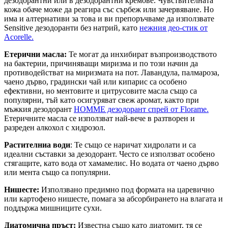
дезодорантни или в дезодорантни кремове. Чувствителната
кожа обаче може да реагира със сърбеж или зачервяване. Но
има и алтернативи за това и ви препоръчваме да използвате
Sensitive дезодоранти без натрий, като
нежния део-стик от
Acorelle.
Етерични масла:
Те могат да инхибират възпроизводството
на бактерии, причиняващи миризма и по този начин да
противодействат на миризмата на пот. Лавандула, палмароза,
чаено дърво, градински чай или кипарис са особено
ефективни, но ментовите и цитрусовите масла също са
популярни, тъй като осигуряват свеж аромат, както при
мъжкия дезодорант
HOMME дезодорант спрей от Florame.
Етеричните масла се използват най-вече в разтворен и
разреден алкохол с хидрозол.
Растителниа
води
: Те също се наричат хидролати и са
идеални съставки за дезодорант. Често се използват особено
стягащите, като вода от хамамелис. Но водата от чаено дърво
или мента също са популярни.
Нишесте:
Използвано предимно под формата на царевично
или картофено нишесте, помага за абсорбирането на влагата и
поддържа мишниците сухи.
Диатомична пръст:
Известна също като диатомит, тя се