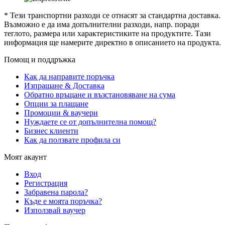
* Тези транспортни разходи се отнасят за стандартна доставка.
Възможно е да има допълнителни разходи, напр. поради
теглото, размера или характеристиките на продуктите. Тази
информация ще намерите директно в описанието на продукта.
Помощ и поддръжка
Как да направите поръчка
Изпращане & Доставка
Обратно връщане и възстановяване на сума
Опции за плащане
Промоции & ваучери
Нуждаете се от допълнителна помощ?
Бизнес клиенти
Как да ползвате профила си
Моят акаунт
Вход
Регистрация
Забравена парола?
Къде е моята поръчка?
Използвай ваучер