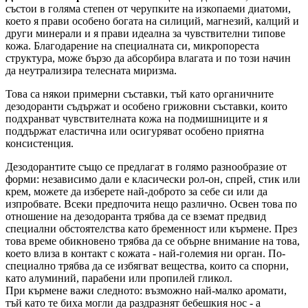
състои в голяма степен от черупките на изкопаеми диатоми,
което я прави особено богата на силиций, магнезий, калций и
други минерали и я прави идеална за чувствителни типове
кожа. Благодарение на специалната си, микропореста
структура, може бързо да абсорбира влагата и по този начин
да неутрализира телесната миризма.
Това са някои примерни съставки, тъй като органичните
дезодоранти съдържат и особено грижовни съставки, които
подхранват чувствителната кожа на подмишниците и я
поддържат еластична или осигуряват особено приятна
консистенция.
Дезодорантите също се предлагат в голямо разнообразие от
форми: независимо дали е класически рол-он, спрей, стик или
крем, можете да изберете най-доброто за себе си или да
изпробвате. Всеки предпочита нещо различно. Освен това по
отношение на дезодоранта трябва да се вземат предвид
специални обстоятелства като бременност или кърмене. През
това време обикновено трябва да се обърне внимание на това,
което влиза в контакт с кожата - най-големия ни орган. По-
специално трябва да се избягват вещества, които са спорни,
като алуминий, парабени или пропилей гликол.
При кърмене важи следното: възможно най-малко аромати,
тъй като те биха могли да раздразнят бебешкия нос - а