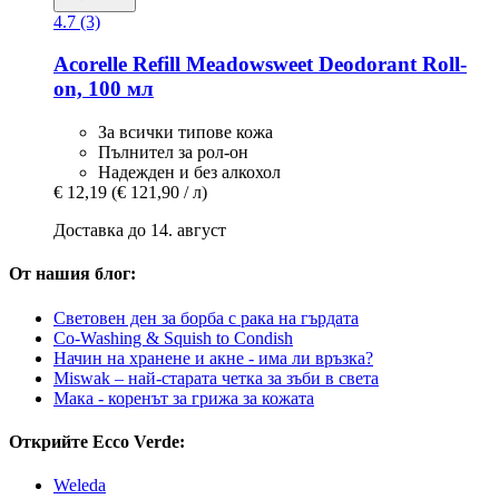
4.7 (3)
Acorelle
Refill Meadowsweet Deodorant Roll-​
on, 100 мл
За всички типове кожа
Пълнител за рол-он
Надежден и без алкохол
€ 12,19
(€ 121,90 / л)
Доставка до 14. август
От нашия блог:
Световен ден за борба с рака на гърдата
Co-Washing & Squish to Condish
Начин на хранене и акне - има ли връзка?
Miswak – най-старата четка за зъби в света
Мака - коренът за грижа за кожата
Открийте Ecco Verde:
Weleda