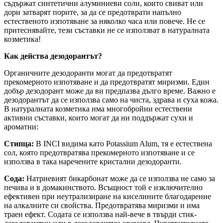
съдържат синтетични алуминиеви соли, които свиват или
дори затварят порите, за да се предотврати напълно
естественото изпотяване за няколко часа или повече. Не се
притеснявайте, тези съставки не се използват в натуралната
козметика!
Как действа дезодорантът?
Органичните дезодоранти могат да предотвратят
прекомерното изпотяване и да предотвратят миризми. Един
добър дезодорант може да ви предпазва дълго време. Важно е
дезодорантът да се използва само на чиста, здрава и суха кожа.
В натуралната козметика има многобройни естествени
активни съставки, които могат да ни поддържат сухи и
ароматни:
Стипца:
В INCI видима като Potassium Alum, тя е естествена
сол, която предотвратява прекомерното изпотяване и се
използва в така наречените кристални дезодоранти.
Сода:
Натриевият бикарбонат може да се използва не само за
печива и в домакинството. Всъщност той е изключително
ефективен при неутрализиране на киселините благодарение
на алкалните си свойства. Предотвратява миризми и има
траен ефект. Содата се използва най-вече в твърди стик-