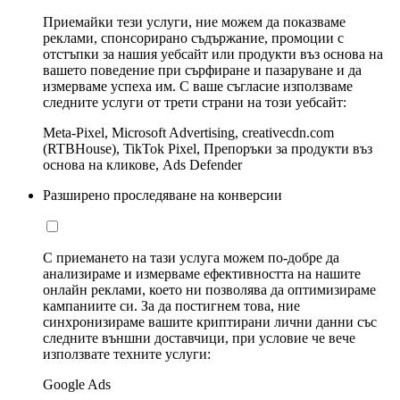
Приемайки тези услуги, ние можем да показваме
реклами, спонсорирано съдържание, промоции с
отстъпки за нашия уебсайт или продукти въз основа на
вашето поведение при сърфиране и пазаруване и да
измерваме успеха им. С ваше съгласие използваме
следните услуги от трети страни на този уебсайт:
Meta-Pixel, Microsoft Advertising, creativecdn.com
(RTBHouse), TikTok Pixel, Препоръки за продукти въз
основа на кликове, Ads Defender
Разширено проследяване на конверсии
С приемането на тази услуга можем по-добре да
анализираме и измерваме ефективността на нашите
онлайн реклами, което ни позволява да оптимизираме
кампаниите си. За да постигнем това, ние
синхронизираме вашите криптирани лични данни със
следните външни доставчици, при условие че вече
използвате техните услуги:
Google Ads