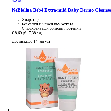
4.5 (97)
NeBiolina
Bebé Extra-​mild Baby Dermo Cleanse
Хидратира
Без сапун и нежен към кожата
С подхранващи оризови протеини
€ 8,69
(€ 17,38 / л)
Доставка до 14. август