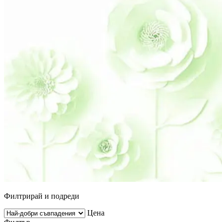
Филтрирай и подреди
Цена