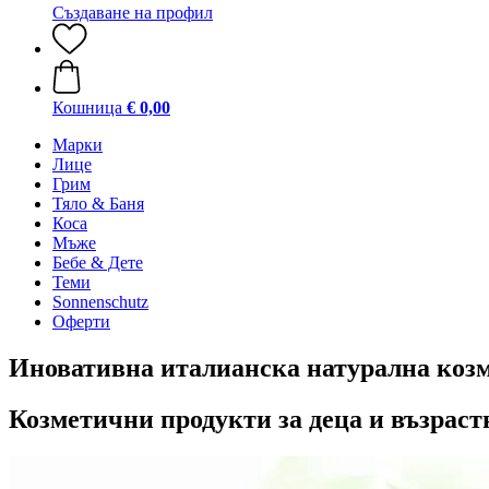
Създаване на профил
Кошница
€ 0,00
Марки
Лице
Грим
Тяло & Баня
Коса
Мъже
Бебе & Дете
Теми
Sonnenschutz
Оферти
Иновативна италианска натурална козм
Козметични продукти за деца и възраст