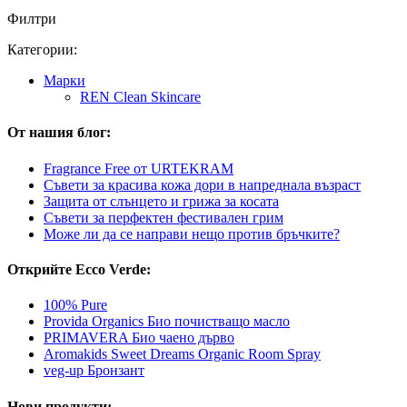
Филтри
Категории:
Марки
REN Clean Skincare
От нашия блог:
Fragrance Free от URTEKRAM
Съвети за красива кожа дори в напреднала възраст
Защита от слънцето и грижа за косата
Съвети за перфектен фестивален грим
Може ли да се направи нещо против бръчките?
Открийте Ecco Verde:
100% Pure
Provida Organics Био почистващо масло
PRIMAVERA Био чаено дърво
Aromakids Sweet Dreams Organic Room Spray
veg-up Бронзант
Нови продукти: