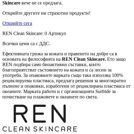
Skincare
вече не се предлага.
Открийте другите ни страхотни продукти!
Открийте сега
REN Clean Skincare: 0 Артикул
Всички цени са с ДДС.
Ефективната грижа за кожата и правенето на добро са в
основата на философията на
REN Clean Skincare.
Ето защо
REN подбира само биоактивни съставки, които
благоприятстват състоянието на кожата и са лесни за
употреба. За опаковките марката също така използва 100%
рециклируема пластмаса, предлага решения за многократно
пълнене и опаковки, изработени от рециклирана пластмаса от
океаните. Марката работи и с организацията Surfride за
почистване на плажовете и океаните по света.