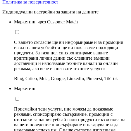
Политика за поверителност
Индивидуални настройки за защита на данните
Маркетинг чрез Customer Match
С вашето съгласие ще ви информираме и за промоции
извън нашия уебсайт и ще ви показваме подходящи
продукти. За тази цел синхронизираме вашите
криптирани лични данни със следните външни
доставчици и използваме техните канали за онлайн
реклама, ако вече използвате техните услуги:
Bing, Criteo, Meta, Google, LinkedIn, Pinterest, TikTok
Маркетинг
Приемайки тези услуги, ние можем да показваме
реклами, спонсорирано съдържание, промоции с
отстъпки за нашия уебсайт или продукти въз основа на
вашето поведение при сърфиране и пазаруване и да
измерваме успеха им. С ваше съгласие използваме