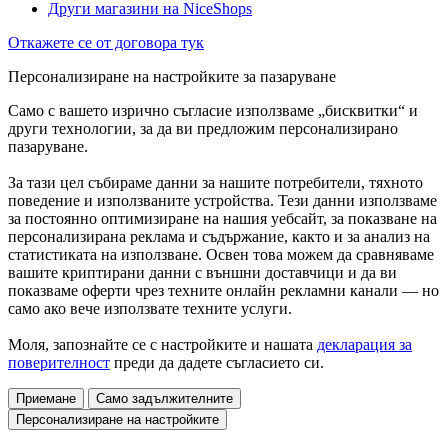
Други магазини на NiceShops
Откажете се от договора тук
Персонализиране на настройките за пазаруване
Само с вашето изрично съгласие използваме „бисквитки“ и
други технологии, за да ви предложим персонализирано
пазаруване.
За тази цел събираме данни за нашите потребители, тяхното
поведение и използваните устройства. Тези данни използваме
за постоянно оптимизиране на нашия уебсайт, за показване на
персонализирана реклама и съдържание, както и за анализ на
статистиката на използване. Освен това можем да сравняваме
вашите криптирани данни с външни доставчици и да ви
показваме оферти чрез техните онлайн рекламни канали — но
само ако вече използвате техните услуги.
Моля, запознайте се с настройките и нашата
декларация за
поверителност
преди да дадете съгласието си.
Приемане
Само задължителните
Персонализиране на настройките