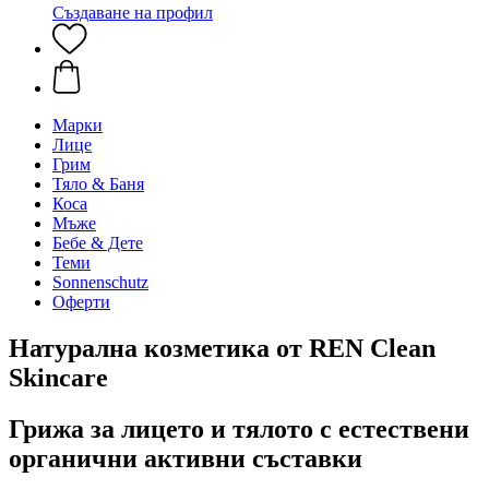
Създаване на профил
Марки
Лице
Грим
Тяло & Баня
Коса
Мъже
Бебе & Дете
Теми
Sonnenschutz
Оферти
Натурална козметика от REN Clean
Skincare
Грижа за лицето и тялото с естествени
органични активни съставки