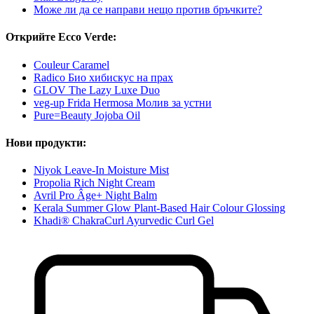
Може ли да се направи нещо против бръчките?
Открийте Ecco Verde:
Couleur Caramel
Radico Био хибискус на прах
GLOV The Lazy Luxe Duo
veg-up Frida Hermosa Молив за устни
Pure=Beauty Jojoba Oil
Нови продукти:
Niyok Leave-In Moisture Mist
Propolia Rich Night Cream
Avril Pro Âge+ Night Balm
Kerala Summer Glow Plant-Based Hair Colour Glossing
Khadi® ChakraCurl Ayurvedic Curl Gel