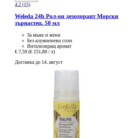
4.2 (15)
Weleda
24h Рол-​он дезодорант Морски
зърнастец, 50 мл
За мъже и жени
Без алуминиеви соли
Витализиращ аромат
€ 7,59
(€ 151,80 / л)
Доставка до 14. август