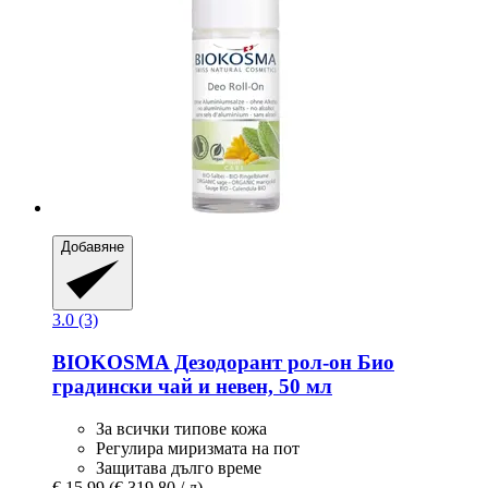
Добавяне
3.0 (3)
BIOKOSMA
Дезодорант рол-​он Био
градински чай и невен, 50 мл
За всички типове кожа
Регулира миризмата на пот
Защитава дълго време
€ 15,99
(€ 319,80 / л)