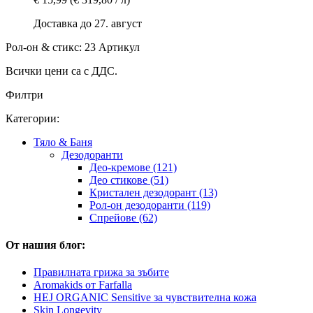
Доставка до 27. август
Рол-он & стикс: 23 Артикул
Всички цени са с ДДС.
Филтри
Категории:
Тяло & Баня
Дезодоранти
Део-кремове (121)
Део стикове (51)
Кристален дезодорант (13)
Рол-он дезодоранти (119)
Спрейове (62)
От нашия блог:
Правилната грижа за зъбите
Aromakids от Farfalla
HEJ ORGANIC Sensitive за чувствителна кожа
Skin Longevity