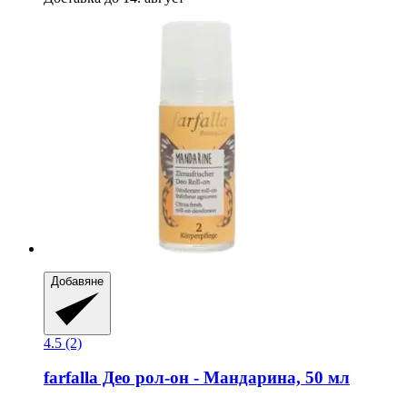
Добавяне
4.5 (2)
farfalla
Део рол-​он -​ Мандарина, 50 мл