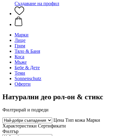
Създаване на профил
Марки
Лице
Грим
Тяло & Баня
Коса
Мъже
Бебе & Дете
Теми
Sonnenschutz
Оферти
Натурални део рол-он & стикс
Филтрирай и подреди
Цена
Тип кожа
Марки
Характеристики
Сертификати
Филтър