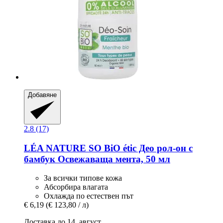
Добавяне
2.8 (17)
LÉA NATURE SO BiO étic
Део рол-​он с
бамбук Oсвежаваща мента, 50 мл
За всички типове кожа
Абсорбира влагата
Охлажда по естествен път
€ 6,19
(€ 123,80 / л)
Доставка до 14. август