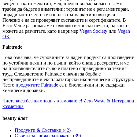
вещества като желатин, мед, пчелен восък, колаген ... Но
трябва да бъдете внимателни: терминът не е регламентиран,
поради което често се използва за маркетингови цели.
Полезно е да се проверяват съставките и сертификатите. В
Ecco Verde разполагаме с няколко вегански печата, на които
можете да разчитате, като например
Vegan Society
или
Vegan
OK
.
Fairtrade
Това означава, че суровините за даден продукт са произведени
по устойчив начин и по начин, който опазва ресурсите, и че
на производителите също е платено справедливо за техния
труд. Следователно Fairtrade е начин за борба с
несправедливите и експлоататорски икономически структури.
Често
продуктите Fairtrade
са и биологични и не съдържат
химически добавки.
Чиста коса без шампоан - възможно е!
Zero Waste & Натурална
козметика
beauty блог
Продукти & Съставки
(42)
Съвети за грижи за кожата
(39)