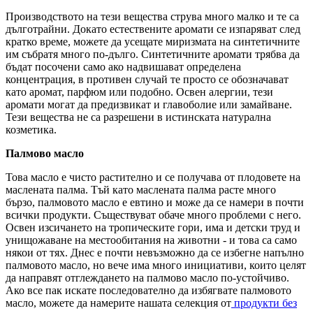
Производството на тези вещества струва много малко и те са
дълготрайни. Докато естествените аромати се изпаряват след
кратко време, можете да усещате миризмата на синтетичните
им събратя много по-дълго. Синтетичните аромати трябва да
бъдат посочени само ако надвишават определена
концентрация, в противен случай те просто се обозначават
като аромат, парфюм или подобно. Освен алергии, тези
аромати могат да предизвикат и главоболие или замайване.
Тези вещества не са разрешени в истинската натурална
козметика.
Палмово масло
Това масло е чисто растително и се получава от плодовете на
маслената палма. Тъй като маслената палма расте много
бързо, палмовото масло е евтино и може да се намери в почти
всички продукти. Съществуват обаче много проблеми с него.
Освен изсичането на тропическите гори, има и детски труд и
унищожаване на местообитания на животни - и това са само
някои от тях. Днес е почти невъзможно да се избегне напълно
палмовото масло, но вече има много инициативи, които целят
да направят отглеждането на палмово масло по-устойчиво.
Ако все пак искате последователно да избягвате палмовото
масло, можете да намерите нашата селекция от
продукти без