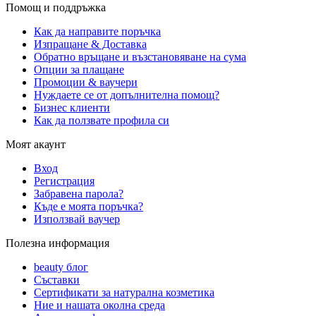
Помощ и поддръжка
Как да направите поръчка
Изпращане & Доставка
Обратно връщане и възстановяване на сума
Опции за плащане
Промоции & ваучери
Нуждаете се от допълнителна помощ?
Бизнес клиенти
Как да ползвате профила си
Моят акаунт
Вход
Регистрация
Забравена парола?
Къде е моята поръчка?
Използвай ваучер
Полезна информация
beauty блог
Съставки
Сертификати за натурална козметика
Ние и нашата околна среда