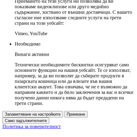
Приемането на тези услуги ни позволява да ви
показваме видеоклипове или друго медийно
съдържание, хоствано от външни доставчици. С вашето
съгласие ние използваме следните услуги на трети
страни на този уебсайт:
Vimeo, YouTube
Необходимо
Винаги активни
Технически необходимите бисквитки осигуряват само
основните функции на нашия уебсайт. Те се използват,
например, за да ви позволят да събирате продукти в
пазарската кошница или да влизате във вашия
клиентски акаунт. Това означава, че не е възможно да
направим каквито и да било заключения за вас и всички
получени данни никога няма да бъдат предадени на
трети страни.
Запаметяване на настройките
Приемане
Само задължителните
Политика за поверителност