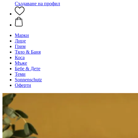
Създаване на профил
Марки
Лице
Грим
Тяло & Баня
Коса
Мъже
Бебе & Дете
Теми
Sonnenschutz
Оферти