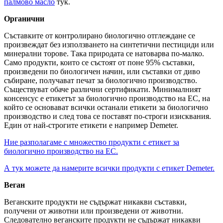
палмово масло
тук.
Органични
Съставките от контролирано биологично отглеждане се
произвеждат без използването на синтетични пестициди или
минерални торове. Така природата се натоварва по-малко.
Само продукти, които се състоят от поне 95% съставки,
произведени по биологичен начин, или съставки от диво
събиране, получават печат за биологично производство.
Съществуват обаче различни сертификати. Минималният
консенсус е етикетът за биологично производство на ЕС, на
който се основават всички останали етикети за биологично
производство и след това се поставят по-строги изисквания.
Един от най-строгите етикети е например Demeter.
Ние разполагаме с множество продукти с етикет за
биологично производство на ЕС.
А тук можете да намерите всички продукти с етикет Demeter.
Веган
Веганските продукти не съдържат никакви съставки,
получени от животни или произведени от животни.
Следователно веганските продукти не съдържат никакви