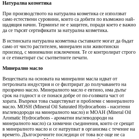
Натурална козметика
При производството на натурална козметика се използват
само естествени суровини, които са добити по възможно най-
щадящия начин. Терминът не е защитен, поради което е важно
да се търсят сертификати за натурална козметика.
В истинската натурална козметика съставките могат да бъдат
само от чисто растителен, минерален или животински
произход, с минимални изключения. Те се контролират строго
и се етикетират със съответните печати.
Минерално масло
Веществата на основата на минерални масла идват от
петролната индустрия и се филтрират до получаването на
прозрачно масло. Минералното масло е евтино, има дълъг
срок на годност и се понася добре от по-голямата част от
хората. Въпреки това съществуват и проблеми с минералното
масло. MOSH (Mineral Oil Saturated Hydrocarbons - наситени
въглеводороди на минералното масло) и MOAH (Mineral Oil
Aromatic Hydrocarbons - ароматни въглеводороди на
минералното масло) са химични съединения, които се срещат
в минералното масло и се натрупват в организма с течение на
времето. Дългосрочните последици от това все още не са