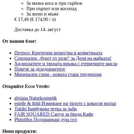
За мазна коса и при сърбеж
При пърхот или косопад
За жени и мъже
€ 17,49
(€ 174,90 / л)
Доставка до 14. август
От нашия блог:
Петрол: Критични вещества в козметиката
Специален „букет от рози“ за Деня на майката!
Хидролатите и тяхната връзка с етеричните масла
Повече за дезодорантите
Минерален грим - новата стара тенденция
Открийте Ecco Verde:
alviana Naturkosmetik
estelle & thild Измиване на тялото с кокосов вихър
Tukiki Бамбукова четка за зъби
FAIR SQUARED Сапун за брада Кафе
Phitofilos Подхранващ душ гел
Нови продукти: