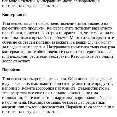
напълно изяснени. Минералните масла са забранени в
истинската натурална козметика.
Консерванти
Тези вещества са от съществено значение за запазването на
козметичните продукти. Консервантите потискат развитието
на гъбички, вируси и бактерии и гарантират, че те могат да се
използват дълго време без проблеми. Много от консервантите
обаче не са съвсем полезни за кожата и в редки случаи могат
да предизвикат алергии. Натуралната козметика също съдържа
консерванти, но те обикновено се състоят от етерични масла
или алкохолни растителни екстракти. Като цяло те се понасят
добре от кожата.
Парабени
Тези вещества също са консерванти. Обикновено се съдържат
в душ геловете, шампоаните или слънцезащитните продукти,
например. Кожата абсорбира парабените. Въздействието на
тези вещества все още не е напълно изяснено, но има
индикации, че те влияят или нарушават хормоналния баланс
на организма. Подозира се също, че могат да предизвикат
алергии или по-лоши последствия. Парабените са забранени в
истинската натурална козметика.