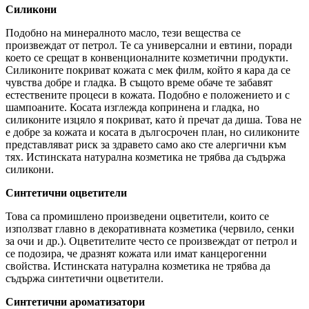
Силикони
Подобно на минералното масло, тези вещества се
произвеждат от петрол. Те са универсални и евтини, поради
което се срещат в конвенционалните козметични продукти.
Силиконите покриват кожата с мек филм, който я кара да се
чувства добре и гладка. В същото време обаче те забавят
естествените процеси в кожата. Подобно е положението и с
шампоаните. Косата изглежда копринена и гладка, но
силиконите изцяло я покриват, като ѝ пречат да диша. Това не
е добре за кожата и косата в дългосрочен план, но силиконите
представляват риск за здравето само ако сте алергични към
тях. Истинската натурална козметика не трябва да съдържа
силикони.
Синтетични оцветители
Това са промишлено произведени оцветители, които се
използват главно в декоративната козметика (червило, сенки
за очи и др.). Оцветителите често се произвеждат от петрол и
се подозира, че дразнят кожата или имат канцерогенни
свойства. Истинската натурална козметика не трябва да
съдържа синтетични оцветители.
Синтетични ароматизатори