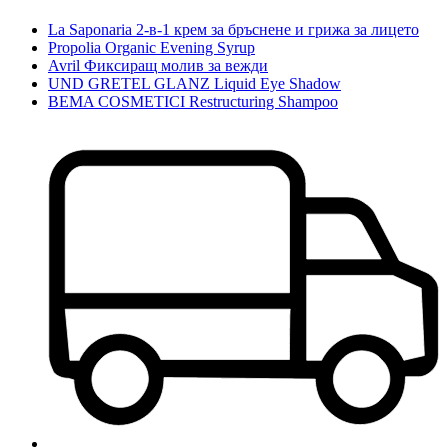
La Saponaria 2-в-1 крем за бръснене и грижа за лицето
Propolia Organic Evening Syrup
Avril Фиксиращ молив за вежди
UND GRETEL GLANZ Liquid Eye Shadow
BEMA COSMETICI Restructuring Shampoo